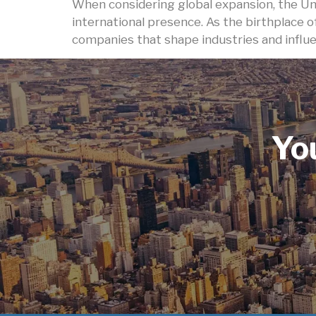
When considering global expansion, the Uni
international presence. As the birthplace o
companies that shape industries and influen
Yo