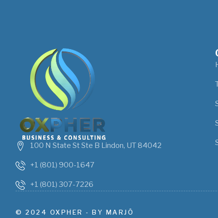
100 N State St Ste B Lindon, UT 84042
+1 (801) 900-1647
+1 (801) 307-7226
© 2024 OXPHER - BY MARJÔ