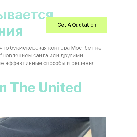
рывается
Contact Us
Get A Quotation
ния
 что букмекерская контора Мостбет не
обновлением сайта или другими
акие эффективные способы и решения
n The United