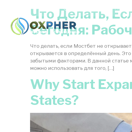
Lindon, UT
+1 (801) 900-1647 | (385)
Что Делать, Е
Home
Team
Сегодня: Рабо
Что делать, если Мостбет не открывает
открывается в определённый день. Это
забытыми факторами. В данной статье 
можно использовать для того, […]
Why Start Expan
States?