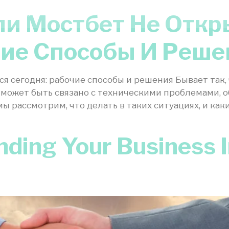
 307-7226
сли Мостбет Не Отк
Services
Specialites
Successes
Blog
чие Способы И Реше
ся сегодня: рабочие способы и решения Бывает так,
 может быть связано с техническими проблемами, 
мы рассмотрим, что делать в таких ситуациях, и к
ding Your Business I