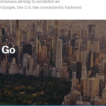
sinesses aiming to establish an
d Google, the U.S. has consistently fostered
 Go