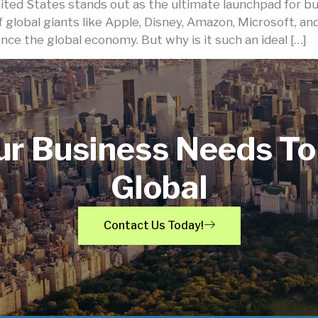
ted States stands out as the ultimate launchpad for bu
f global giants like Apple, Disney, Amazon, Microsoft, an
ce the global economy. But why is it such an ideal […]
ur Business Needs To
Global
Contact Us Today!