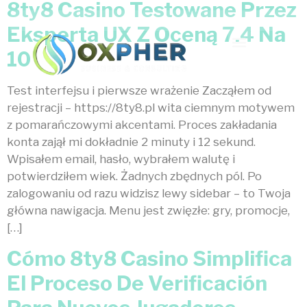
8ty8 Casino Testowane Przez
Eksperta UX Z Oceną 7.4 Na
10
Test interfejsu i pierwsze wrażenie Zacząłem od
rejestracji – https://8ty8.pl wita ciemnym motywem
z pomarańczowymi akcentami. Proces zakładania
konta zajął mi dokładnie 2 minuty i 12 sekund.
Wpisałem email, hasło, wybrałem walutę i
potwierdziłem wiek. Żadnych zbędnych pól. Po
zalogowaniu od razu widzisz lewy sidebar – to Twoja
główna nawigacja. Menu jest zwięzłe: gry, promocje,
[…]
Cómo 8ty8 Casino Simplifica
El Proceso De Verificación