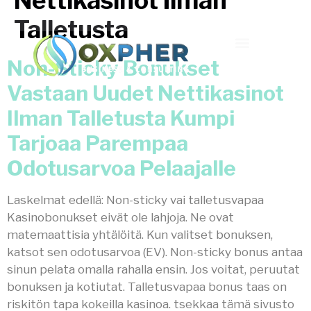
Nettikasinot Ilman
Talletusta
Non-Sticky Bonukset
Vastaan Uudet Nettikasinot
Ilman Talletusta Kumpi
Tarjoaa Parempaa
Odotusarvoa Pelaajalle
Laskelmat edellä: Non-sticky vai talletusvapaa
Kasinobonukset eivät ole lahjoja. Ne ovat
matemaattisia yhtälöitä. Kun valitset bonuksen,
katsot sen odotusarvoa (EV). Non-sticky bonus antaa
sinun pelata omalla rahalla ensin. Jos voitat, peruutat
bonuksen ja kotiutat. Talletusvapaa bonus taas on
riskitön tapa kokeilla kasinoa. tsekkaa tämä sivusto