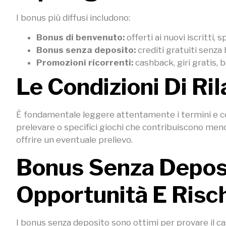
I bonus più diffusi includono:
Bonus di benvenuto:
offerti ai nuovi iscritti,
Bonus senza deposito:
crediti gratuiti senza 
Promozioni ricorrenti:
cashback, giri gratis, 
Le Condizioni Di Ri
È fondamentale leggere attentamente i termini e cond
prelevare o specifici giochi che contribuiscono men
offrire un eventuale prelievo.
Bonus Senza Depos
Opportunità E Risc
I bonus senza deposito sono ottimi per provare il c