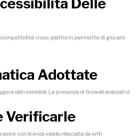
cessibilità Delle
a compatibilità cross-platform permette di giocare
matica Adottate
ggere dati sensibili. La presenza di firewall avanzati e
 Verificarle
casinò con licenza valida rilasciata da enti