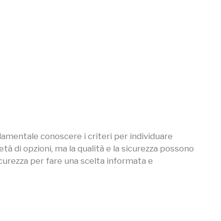
damentale conoscere i criteri per individuare
tà di opzioni, ma la qualità e la sicurezza possono
curezza per fare una scelta informata e