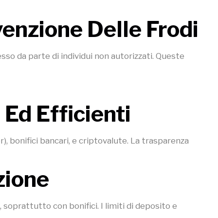
venzione Delle Frodi
esso da parte di individui non autorizzati. Queste
 Ed Efficienti
), bonifici bancari, e criptovalute. La trasparenza
zione
 soprattutto con bonifici. I limiti di deposito e