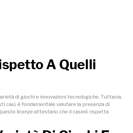
spetto A Quelli
ietà di giochi e innovazioni tecnologiche. Tuttavia,
sti casi, è fondamentale valutare la presenza di
Queste licenze attestano che il casinò rispetta