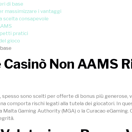
eri di base
er massimizzare i vantaggi
na scelta consapevole
 AAMS
petti pratici
del gioco
 base
 Casinò Non AAMS Ri
spesso sono scelti per offerte di bonus più generose, var
na comporta rischi legati alla tutela dei giocatori. In que
li la Malta Gaming Authority (MGA) o la Curacao eGaming. 
egrità.