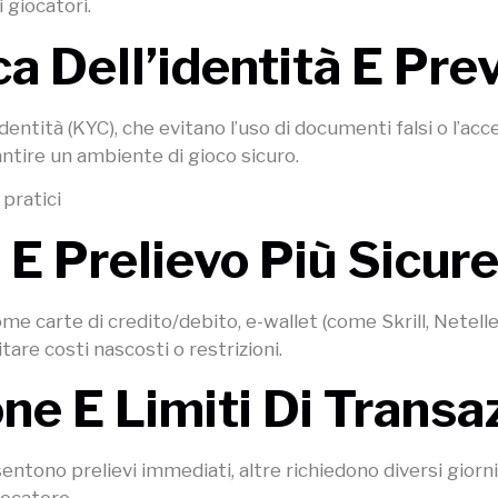
 giocatori.
ca Dell’identità E Pre
dentità (KYC), che evitano l’uso di documenti falsi o l’acc
ntire un ambiente di gioco sicuro.
 pratici
E Prelievo Più Sicure
e carte di credito/debito, e-wallet (come Skrill, Neteller
tare costi nascosti o restrizioni.
ne E Limiti Di Transa
entono prelievi immediati, altre richiedono diversi giorni,
iocatore.