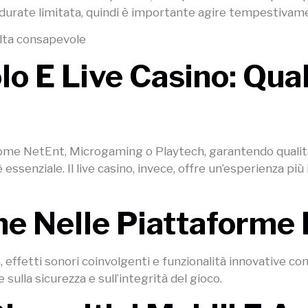
 durate limitata, quindi è importante agire tempestivam
elta consapevole
olo E Live Casino: Qua
me NetEnt, Microgaming o Playtech, garantendo qualità, t
 essenziale. Il live casino, invece, offre un’esperienza pi
ne Nelle Piattaforme 
ffetti sonori coinvolgenti e funzionalità innovative com
sulla sicurezza e sull’integrità del gioco.