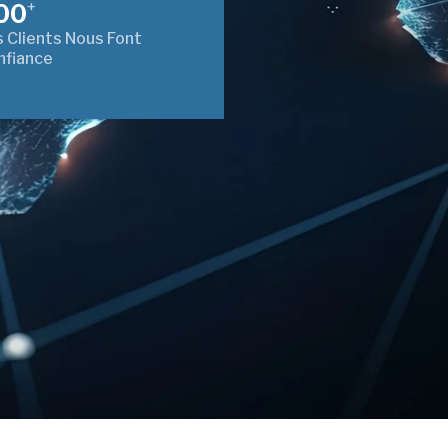
+
00
 Clients Nous Font
nfiance