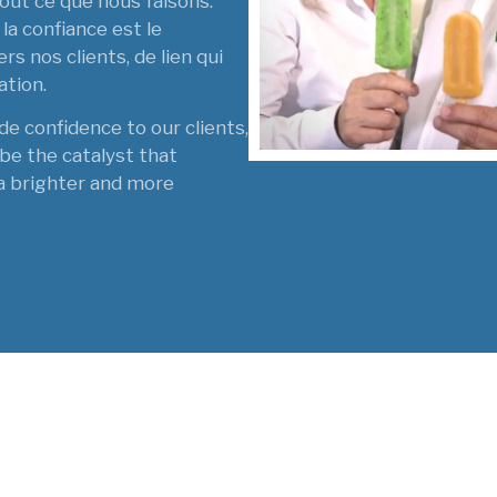
out ce que nous faisons.
la confiance est le
s nos clients, de lien qui
ation.
ide confidence to our clients,
 be the catalyst that
a brighter and more
Prenons L'Amérique 