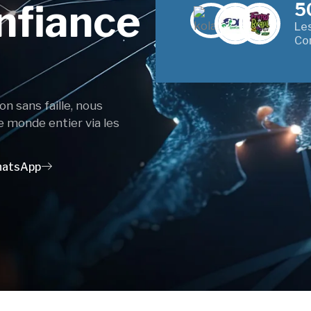
nfiance
5
Les
Co
n sans faille, nous
e monde entier via les
atsApp