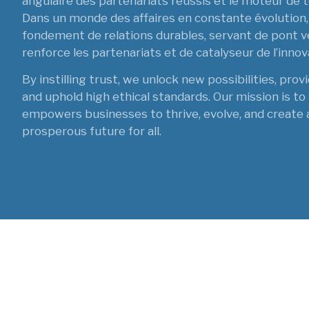
angulaire des partenariats réussis et le moteur de t
Dans un monde des affaires en constante évolution, 
fondement de relations durables, servant de pont ver
renforce les partenariats et de catalyseur de l’innov
By instilling trust, we unlock new possibilities, prov
and uphold high ethical standards. Our mission is to
empowers businesses to thrive, evolve, and create 
prosperous future for all.
Nous 