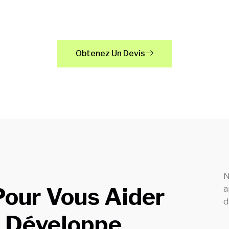
reprises Internationa
Obtenez Un Devis
N
Pour Vous Aider
a
d
e Développe.