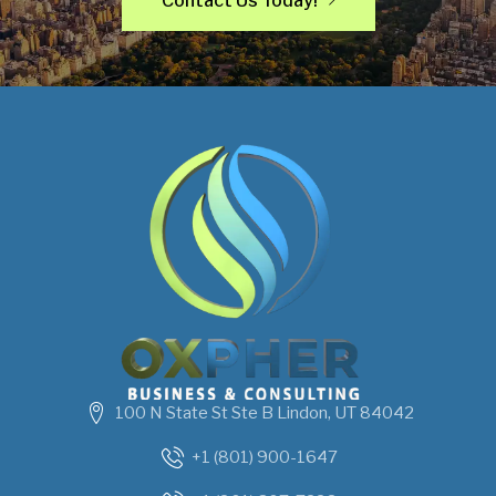
Contact Us Today!
100 N State St Ste B Lindon, UT 84042
+1 (801) 900-1647