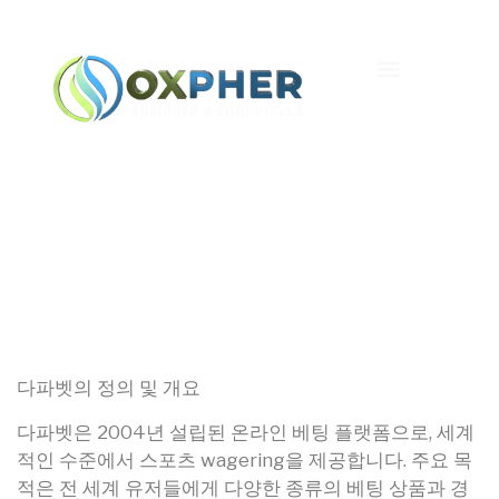
Dafabet
다파벳의 정의 및 개요
다파벳은 2004년 설립된 온라인 베팅 플랫폼으로, 세계
적인 수준에서 스포츠 wagering을 제공합니다. 주요 목
적은 전 세계 유저들에게 다양한 종류의 베팅 상품과 경