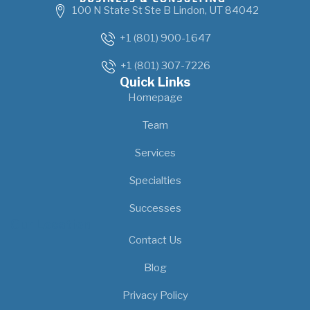
100 N State St Ste B Lindon, UT 84042
+1 (801) 900-1647
+1 (801) 307-7226
Quick Links
Homepage
Team
Services
Specialties
Successes
Our Location
Contact Us
Blog
Privacy Policy