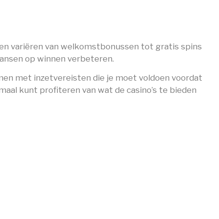
nen variëren van welkomstbonussen tot gratis spins
 kansen op winnen verbeteren.
en met inzetvereisten die je moet voldoen voordat
maal kunt profiteren van wat de casino’s te bieden