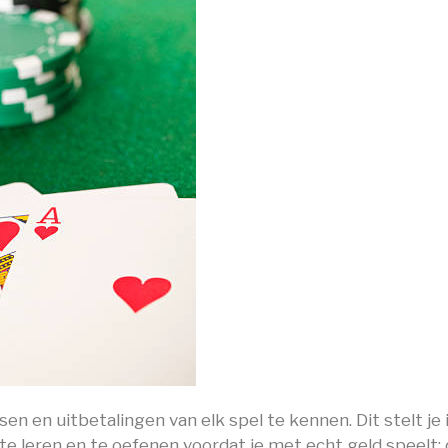
sen en uitbetalingen van elk spel te kennen. Dit stelt 
 leren en te oefenen voordat je met echt geld speelt; di