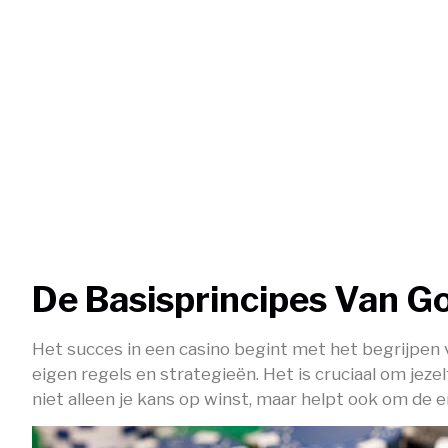
Overwinninge
De Basisprincipes Van G
Het succes in een casino begint met het begrijpen van
eigen regels en strategieën. Het is cruciaal om jeze
niet alleen je kans op winst, maar helpt ook om de