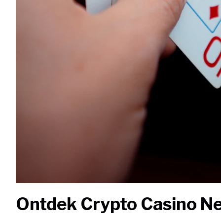
Ontdek Crypto Casino N