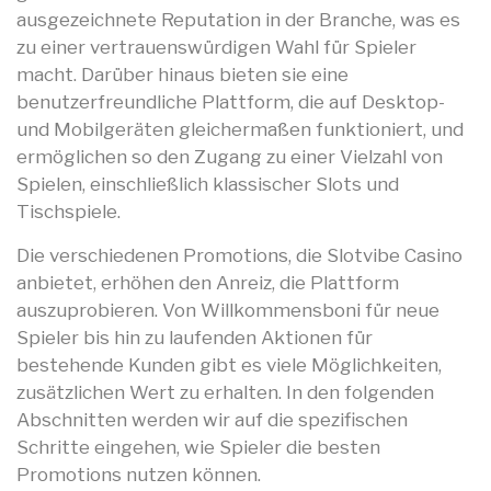
ausgezeichnete Reputation in der Branche, was es
zu einer vertrauenswürdigen Wahl für Spieler
macht. Darüber hinaus bieten sie eine
benutzerfreundliche Plattform, die auf Desktop-
und Mobilgeräten gleichermaßen funktioniert, und
ermöglichen so den Zugang zu einer Vielzahl von
Spielen, einschließlich klassischer Slots und
Tischspiele.
Die verschiedenen Promotions, die Slotvibe Casino
anbietet, erhöhen den Anreiz, die Plattform
auszuprobieren. Von Willkommensboni für neue
Spieler bis hin zu laufenden Aktionen für
bestehende Kunden gibt es viele Möglichkeiten,
zusätzlichen Wert zu erhalten. In den folgenden
Abschnitten werden wir auf die spezifischen
Schritte eingehen, wie Spieler die besten
Promotions nutzen können.