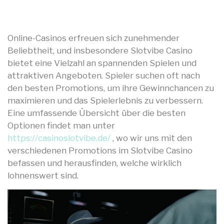
Online-Casinos erfreuen sich zunehmender
Beliebtheit, und insbesondere Slotvibe Casino
bietet eine Vielzahl an spannenden Spielen und
attraktiven Angeboten. Spieler suchen oft nach
den besten Promotions, um ihre Gewinnchancen zu
maximieren und das Spielerlebnis zu verbessern.
Eine umfassende Übersicht über die besten
Optionen findet man unter
https://casinoslotvibe.de/
, wo wir uns mit den
verschiedenen Promotions im Slotvibe Casino
befassen und herausfinden, welche wirklich
lohnenswert sind.