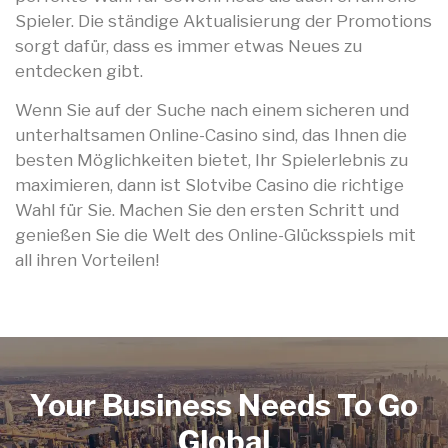
Spieler. Die ständige Aktualisierung der Promotions
sorgt dafür, dass es immer etwas Neues zu
entdecken gibt.
Wenn Sie auf der Suche nach einem sicheren und
unterhaltsamen Online-Casino sind, das Ihnen die
besten Möglichkeiten bietet, Ihr Spielerlebnis zu
maximieren, dann ist Slotvibe Casino die richtige
Wahl für Sie. Machen Sie den ersten Schritt und
genießen Sie die Welt des Online-Glücksspiels mit
all ihren Vorteilen!
Your Business Needs To Go
Global