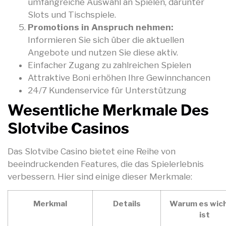
umfangreiche Auswahl an Spielen, darunter
Slots und Tischspiele.
Promotions in Anspruch nehmen:
Informieren Sie sich über die aktuellen
Angebote und nutzen Sie diese aktiv.
Einfacher Zugang zu zahlreichen Spielen
Attraktive Boni erhöhen Ihre Gewinnchancen
24/7 Kundenservice für Unterstützung
Wesentliche Merkmale Des
Slotvibe Casinos
Das Slotvibe Casino bietet eine Reihe von
beeindruckenden Features, die das Spielerlebnis
verbessern. Hier sind einige dieser Merkmale:
Merkmal
Details
Warum es wic
ist