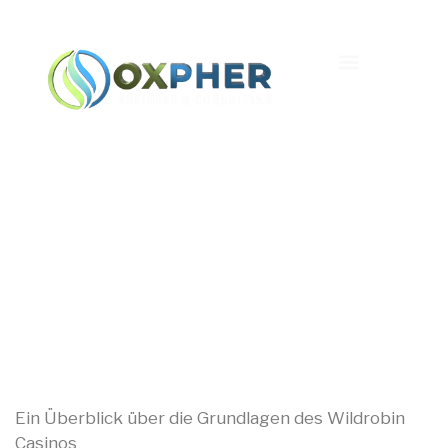
Die Merkmale Des
Wildrobin Casino Für
Den Spieler
Ein Überblick über die Grundlagen des Wildrobin
Casinos