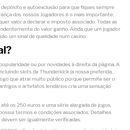
depósito e autoexclusão para que fiques sempre
rança dos nossos Jogadores é o mais importante.
quer valor a declarar e imposto associado. Todas as
pendentemente do valor ganho. Ainda que um jogador
são um sinal de qualidade num casino.
al?
pularidade ou por novidades à direita da página. A
cluindo slots da Thunderkick (a nossa preferida,
jogo que atrai muito público porque permite ser o
antigos e artefatos lendários cria uma sensação
até os 250 euros e uma série alargada de jogos.
possui termos e condições associados. Detalhes
 devem ser igualmente verificadas.