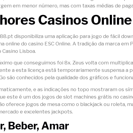
surgem em menor número, mas com taxas médias de paga
hores Casinos Onlin
888.pt disponibiliza uma aplicação para jogo de fácil dow
rma online do casino ESC Online. A tradição da marca em 
o Casino Lisboa.
áximo que conseguimos foi 8x. Zeus volta com multiplic
eferente a esta licença está temporariamente suspensa a
o são conhecidos pela qualidade dos gráficos e funciona
omaticamente, e as indicações no topo mostraram os sím
ue este é um dos jogos de slot machines grátis no cas
não oferece jogos de mesa como o blackjack ou roleta, m
mercado e excelentes jackpots.
, Beber, Amar