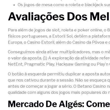
Os jogos de mesa como a roleta e blackjack 
Avaliações Dos Mel
Para além de jogos de slot, roleta e poker online, o 
físicos portugueses, a Estoril Sol, detém a platafo
Europa, o Casino Estoril, além do Casino da Póvoa e 
Conseguimos ainda ativar multiplicadores, mas o m
o valor da aposta. (1) A exploração da atividade r
NetEnt, Pragmatic Play, Hacksaw Gaming ou Play’n G
O botão à esquerda permitiu duplicar a aposta aut
que nos cativou durante a sessão. Não se esqueça q
antes de começar a jogar a sério. O Betano Casino 
qualidade com alguns dos jogos mais populares do 
Mercado De Algés: Comer