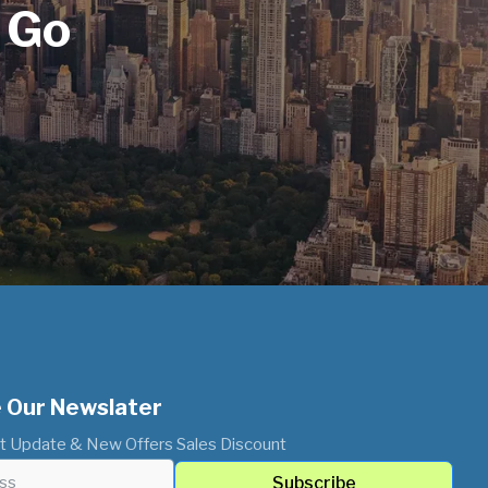
 Go
 Our Newslater
t Update & New Offers Sales Discount
Subscribe