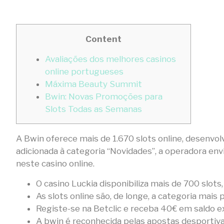
Content
Avaliações dos melhores casinos
online portugueses
Máxima Beauty Summit
Bwin: Novas Promoções para
Slots Todas as Semanas
A Bwin oferece mais de 1.670 slots online, desenv
adicionada à categoria “Novidades”, a operadora envi
neste casino online.
O casino Luckia disponibiliza mais de 700 slots
As slots online são, de longe, a categoria mai
Registe-se na Betclic e receba 40€ em saldo e
A bwin é reconhecida pelas apostas desportiva