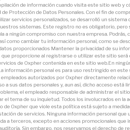
pilación de información cuando visita este sitio web y c
 de Protección de Datos Personales. Con el fin de comp
tilizar servicios personalizados, se desarrolló un sistema 
nuestros sistemas. Este registro no es obligatorio, pero 
ncula a ningún compromiso con nuestra empresa. Podrás, 
o así como cambiar tu información personal, como se desc
datos proporcionados Mantener la privacidad de su infor
n que proporcione al registrarse o utilizar este sitio ser
servicios de Oxpher contenida en este sitio web.En ningún
. La información personal es para uso restringido en este 
s empleados autorizados por Oxpher directamente relaci
o a sus datos personales y, aun así, dicho acceso está li
blema, el empleado responsable de administrar el sitio 
 el tema de su inquietud. Todos los involucrados en la 
 de Oxpher que viole esta política está sujeto a medidas 
estación de servicios. Ninguna información personal que 
uida a terceros, excepto en acciones promocionales que i
 auditoría. Sin embargo, nos reservamos el derecho de re