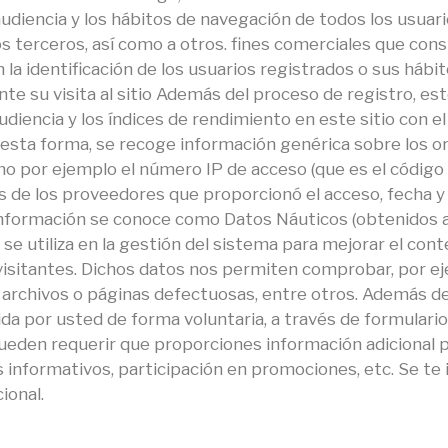
audiencia y los hábitos de navegación de todos los usuari
tros terceros, así como a otros. fines comerciales que 
la identificación de los usuarios registrados o sus háb
nte su visita al sitio Además del proceso de registro, e
diencia y los índices de rendimiento en este sitio con el
e esta forma, se recoge información genérica sobre los o
mo por ejemplo el número IP de acceso (que es el código q
s de los proveedores que proporcionó el acceso, fecha y ho
información se conoce como Datos Náuticos (obtenidos a 
 se utiliza en la gestión del sistema para mejorar el cont
visitantes. Dichos datos nos permiten comprobar, por ej
ar archivos o páginas defectuosas, entre otros. Además d
ida por usted de forma voluntaria, a través de formulari
ueden requerir que proporciones información adicional 
s informativos, participación en promociones, etc. Se t
ional.