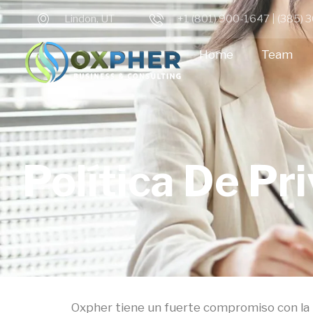
Lindon, UT
+1 (801) 900-1647 | (385)
Home
Team
Política De Pr
Oxpher tiene un fuerte compromiso con la pr