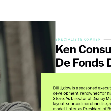
SPÉCIALISTE OXPHER
Ken Consul
De Fonds 
Bill Uglow is a seasoned execut
development, renowned for his p
Store. As Director of Disney M
layout, sourced merchandise, an
model. Later, as President of 