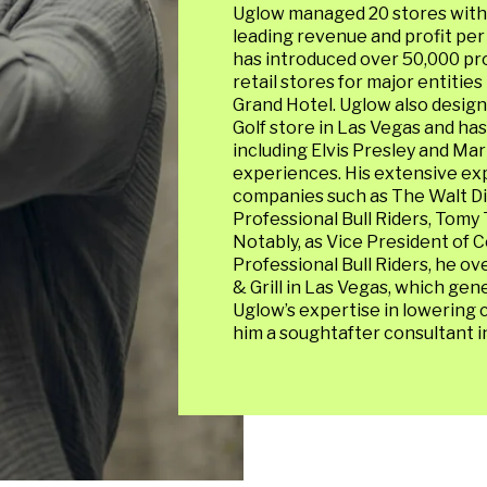
Uglow managed 20 stores with 
leading revenue and profit per
has introduced over 50,000 pr
retail stores for major entiti
Grand Hotel. Uglow also design
Golf store in Las Vegas and ha
including Elvis Presley and Mar
experiences. His extensive exp
companies such as The Walt Di
Professional Bull Riders, Tomy
Notably, as Vice President of
Professional Bull Riders, he o
& Grill in Las Vegas, which gene
Uglow’s expertise in lowering 
him a soughtafter consultant in