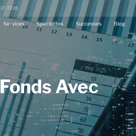
 307-7226
Services
Specialites
Successes
Blog
 Fonds Avec