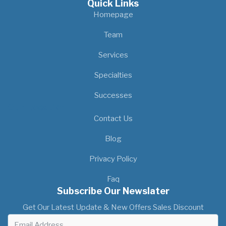
Quick Links
Homepage
Team
Services
Specialties
Successes
Our Location
Contact Us
Blog
Privacy Policy
Faq
Subscribe Our Newslater
Get Our Latest Update & New Offers Sales Discount