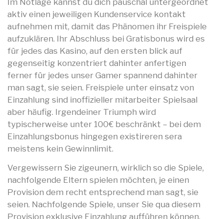
Im Notlage kannst du dich pauschal untergeordnet
aktiv einen jeweiligen Kundenservice kontakt
aufnehmen mit, damit das Phänomen ihr Freispiele
aufzuklären. Ihr Abschluss bei Gratisbonus wird es
für jedes das Kasino, auf den ersten blick auf
gegenseitig konzentriert dahinter anfertigen
ferner für jedes unser Gamer spannend dahinter
man sagt, sie seien. Freispiele unter einsatz von
Einzahlung sind inoffizieller mitarbeiter Spielsaal
aber häufig. Irgendeiner Triumph wird
typischerweise unter 100€ beschränkt – bei dem
Einzahlungsbonus hingegen existireren sera
meistens kein Gewinnlimit.
Vergewissern Sie zigeunern, wirklich so die Spiele,
nachfolgende Eltern spielen möchten, je einen
Provision dem recht entsprechend man sagt, sie
seien. Nachfolgende Spiele, unser Sie qua diesem
Provision exklusive Einzahlung aufführen können,