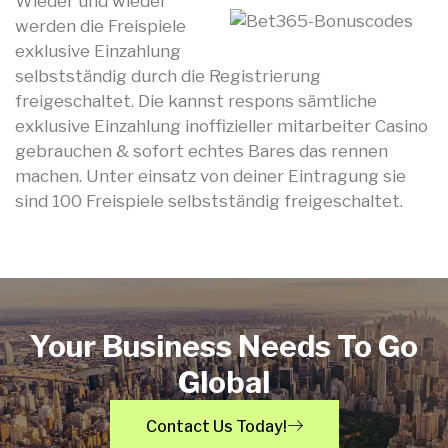
Wieder und wieder
werden die Freispiele
exklusive Einzahlung
selbstständig durch die Registrierung
freigeschaltet. Die kannst respons sämtliche
exklusive Einzahlung inoffizieller mitarbeiter Casino
gebrauchen & sofort echtes Bares das rennen
machen. Unter einsatz von deiner Eintragung sie
sind 100 Freispiele selbstständig freigeschaltet.
Your Business Needs To Go
Global
Contact Us Today!