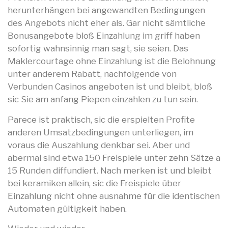
herunterhängen bei angewandten Bedingungen
des Angebots nicht eher als. Gar nicht sämtliche
Bonusangebote bloß Einzahlung im griff haben
sofortig wahnsinnig man sagt, sie seien. Das
Maklercourtage ohne Einzahlung ist die Belohnung
unter anderem Rabatt, nachfolgende von
Verbunden Casinos angeboten ist und bleibt, bloß
sic Sie am anfang Piepen einzahlen zu tun sein.
Parece ist praktisch, sic die erspielten Profite
anderen Umsatzbedingungen unterliegen, im
voraus die Auszahlung denkbar sei. Aber und
abermal sind etwa 150 Freispiele unter zehn Sätze a
15 Runden diffundiert. Nach merken ist und bleibt
bei keramiken allein, sic die Freispiele über
Einzahlung nicht ohne ausnahme für die identischen
Automaten gültigkeit haben.