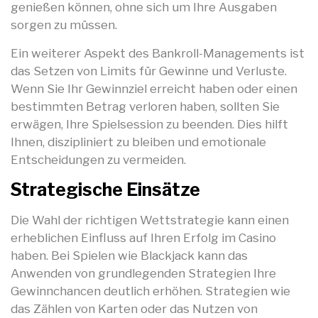
genießen können, ohne sich um Ihre Ausgaben
sorgen zu müssen.
Ein weiterer Aspekt des Bankroll-Managements ist
das Setzen von Limits für Gewinne und Verluste.
Wenn Sie Ihr Gewinnziel erreicht haben oder einen
bestimmten Betrag verloren haben, sollten Sie
erwägen, Ihre Spielsession zu beenden. Dies hilft
Ihnen, diszipliniert zu bleiben und emotionale
Entscheidungen zu vermeiden.
Strategische Einsätze
Die Wahl der richtigen Wettstrategie kann einen
erheblichen Einfluss auf Ihren Erfolg im Casino
haben. Bei Spielen wie Blackjack kann das
Anwenden von grundlegenden Strategien Ihre
Gewinnchancen deutlich erhöhen. Strategien wie
das Zählen von Karten oder das Nutzen von