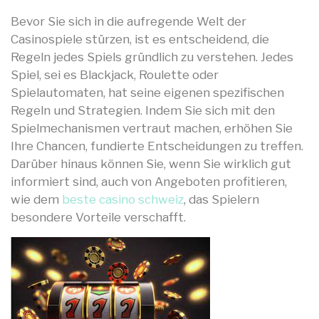
Bevor Sie sich in die aufregende Welt der
Casinospiele stürzen, ist es entscheidend, die
Regeln jedes Spiels gründlich zu verstehen. Jedes
Spiel, sei es Blackjack, Roulette oder
Spielautomaten, hat seine eigenen spezifischen
Regeln und Strategien. Indem Sie sich mit den
Spielmechanismen vertraut machen, erhöhen Sie
Ihre Chancen, fundierte Entscheidungen zu treffen.
Darüber hinaus können Sie, wenn Sie wirklich gut
informiert sind, auch von Angeboten profitieren,
wie dem
beste casino schweiz
, das Spielern
besondere Vorteile verschafft.