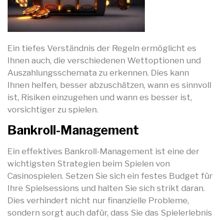
Ein tiefes Verständnis der Regeln ermöglicht es
Ihnen auch, die verschiedenen Wettoptionen und
Auszahlungsschemata zu erkennen. Dies kann
Ihnen helfen, besser abzuschätzen, wann es sinnvoll
ist, Risiken einzugehen und wann es besser ist,
vorsichtiger zu spielen.
Bankroll-Management
Ein effektives Bankroll-Management ist eine der
wichtigsten Strategien beim Spielen von
Casinospielen. Setzen Sie sich ein festes Budget für
Ihre Spielsessions und halten Sie sich strikt daran.
Dies verhindert nicht nur finanzielle Probleme,
sondern sorgt auch dafür, dass Sie das Spielerlebnis