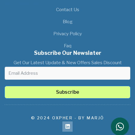
Our Location
Contact Us
Blog
Privacy Policy
Faq
Subscribe Our Newslater
Get Our Latest Update & New Offers Sales Discount
Subscribe
© 2024 OXPHER - BY MARJÔ