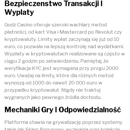
Bezpieczenstwo Transakcji I
Wyplaty
Godz Casino oferuje szeroki wachlarz metod
płatności, od kart Visa i Mastercard po Revolut czy
kryptowaluty. Limity wpłat zaczynają się już od 10
euro, co pozwala na lepszą kontrolę nad wydatkami.
Wypłaty w kryptowalutach realizowane są często w
ciągu 2 godzin po zatwierdzeniu. Pamiętaj, że
weryfikacja KYC jest wymagana przy progu 2000
euro. Uważaj na limity, które dla różnych metod
wynoszą od 1000 do nawet 20 000 euro w
przypadku kryptowalut. Nigdy nie traktuj
wygranych jako pewnego źródła dochodu.
Mechaniki Gry I Odpowiedzialność
Platforma stawia na grywalizację poprzez systemy
takie jak Sklep Bonusowy, wyzwania oraz kolekcje