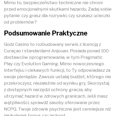
Mimo to, bezpieczeństwo techniczne nie chroni
przed emocjonalnymi skutkami hazardu. Zadaj sobie
pytanie: czy grasz dla rozrywki, czy szukasz ucieczki
od problemów?
Podsumowanie Praktyczne
Godz Casino to rozbudowany serwis z licencją z
Curaçao i standardami Anjouan. Posiada ponad 100
dostawców oprogramowania, w tym Pragmatic
Play czy Evolution Gaming. Mimo nowoczesnego
interfejsu i ciekawych funkcji, to Ty odpowiadasz za
swoje pieniądze. Zawsze ustalaj budżet, którego nie
przekroczysz, niezależnie od wyniku gry. Skorzystaj
z dostępnych narzędzi ochrony gracza, aby
utrzymać hazard w zdrowych granicach. Jeśli masz
wątpliwości, sprawdź zasoby oferowane przez
NCPG. Twoje zdrowie psychiczne jest cenniejsze niż
jakikolwiek bonus czy jackpot.