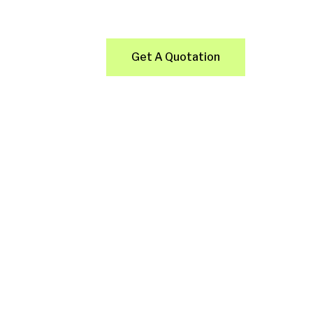
Contact Us
Get A Quotation