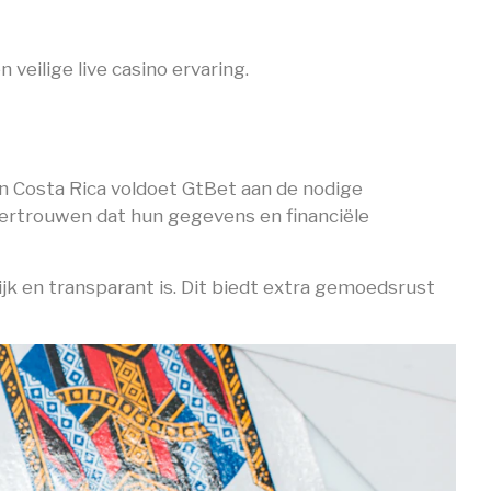
eilige live casino ervaring.
van Costa Rica voldoet GtBet aan de nodige
vertrouwen dat hun gegevens en financiële
k en transparant is. Dit biedt extra gemoedsrust