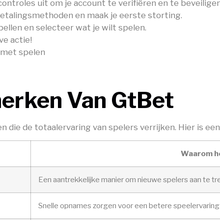
ntroles uit om je account te verifiëren en te beveiligen
etalingsmethoden en maak je eerste storting.
ellen en selecteer wat je wilt spelen.
ve actie!
n met spelen
merken Van GtBet
n die de totaalervaring van spelers verrijken. Hier is e
Waarom het
Een aantrekkelijke manier om nieuwe spelers aan te tr
Snelle opnames zorgen voor een betere speelervaring