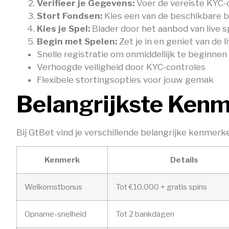
Verifieer je Gegevens:
Voer de vereiste KYC-co
Stort Fondsen:
Kies een van de beschikbare b
Kies je Spel:
Blader door het aanbod van live sp
Begin met Spelen:
Zet je in en geniet van de li
Snelle registratie om onmiddellijk te beginne
Verhoogde veiligheid door KYC-controles
Flexibele stortingsopties voor jouw gemak
Belangrijkste Ken
Bij GtBet vind je verschillende belangrijke kenmerke
Kenmerk
Details
Welkomstbonus
Tot €10.000 + gratis spins
Opname-snelheid
Tot 2 bankdagen