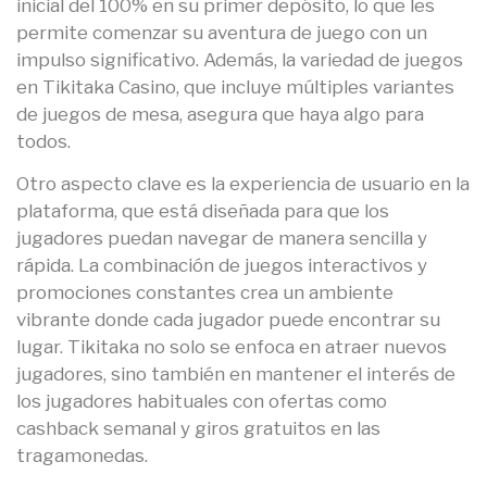
inicial del 100% en su primer depósito, lo que les
permite comenzar su aventura de juego con un
impulso significativo. Además, la variedad de juegos
en Tikitaka Casino, que incluye múltiples variantes
de juegos de mesa, asegura que haya algo para
todos.
Otro aspecto clave es la experiencia de usuario en la
plataforma, que está diseñada para que los
jugadores puedan navegar de manera sencilla y
rápida. La combinación de juegos interactivos y
promociones constantes crea un ambiente
vibrante donde cada jugador puede encontrar su
lugar. Tikitaka no solo se enfoca en atraer nuevos
jugadores, sino también en mantener el interés de
los jugadores habituales con ofertas como
cashback semanal y giros gratuitos en las
tragamonedas.