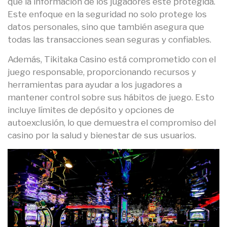
que la información de los jugadores esté protegida.
Este enfoque en la seguridad no solo protege los
datos personales, sino que también asegura que
todas las transacciones sean seguras y confiables.
Además, Tikitaka Casino está comprometido con el
juego responsable, proporcionando recursos y
herramientas para ayudar a los jugadores a
mantener control sobre sus hábitos de juego. Esto
incluye límites de depósito y opciones de
autoexclusión, lo que demuestra el compromiso del
casino por la salud y bienestar de sus usuarios.