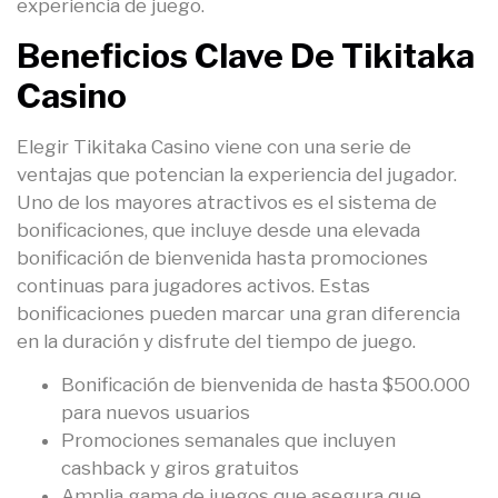
experiencia de juego.
Beneficios Clave De Tikitaka
Casino
Elegir Tikitaka Casino viene con una serie de
ventajas que potencian la experiencia del jugador.
Uno de los mayores atractivos es el sistema de
bonificaciones, que incluye desde una elevada
bonificación de bienvenida hasta promociones
continuas para jugadores activos. Estas
bonificaciones pueden marcar una gran diferencia
en la duración y disfrute del tiempo de juego.
Bonificación de bienvenida de hasta $500.000
para nuevos usuarios
Promociones semanales que incluyen
cashback y giros gratuitos
Amplia gama de juegos que asegura que