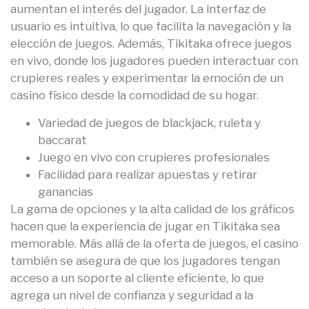
aumentan el interés del jugador. La interfaz de
usuario es intuitiva, lo que facilita la navegación y la
elección de juegos. Además, Tikitaka ofrece juegos
en vivo, donde los jugadores pueden interactuar con
crupieres reales y experimentar la emoción de un
casino físico desde la comodidad de su hogar.
Variedad de juegos de blackjack, ruleta y
baccarat
Juego en vivo con crupieres profesionales
Facilidad para realizar apuestas y retirar
ganancias
La gama de opciones y la alta calidad de los gráficos
hacen que la experiencia de jugar en Tikitaka sea
memorable. Más allá de la oferta de juegos, el casino
también se asegura de que los jugadores tengan
acceso a un soporte al cliente eficiente, lo que
agrega un nivel de confianza y seguridad a la