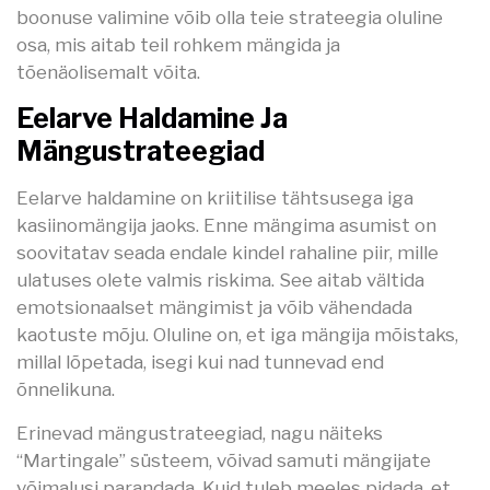
boonuse valimine võib olla teie strateegia oluline
osa, mis aitab teil rohkem mängida ja
tõenäolisemalt võita.
Eelarve Haldamine Ja
Mängustrateegiad
Eelarve haldamine on kriitilise tähtsusega iga
kasiinomängija jaoks. Enne mängima asumist on
soovitatav seada endale kindel rahaline piir, mille
ulatuses olete valmis riskima. See aitab vältida
emotsionaalset mängimist ja võib vähendada
kaotuste mõju. Oluline on, et iga mängija mõistaks,
millal lõpetada, isegi kui nad tunnevad end
õnnelikuna.
Erinevad mängustrateegiad, nagu näiteks
“Martingale” süsteem, võivad samuti mängijate
võimalusi parandada. Kuid tuleb meeles pidada, et