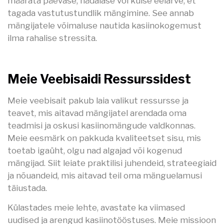
määrata päevase, nädalase või kuise eelarve, et
tagada vastutustundlik mängimine. See annab
mängijatele võimaluse nautida kasiinokogemust
ilma rahalise stressita.
Meie Veebisaidi Ressurssidest
Meie veebisait pakub laia valikut ressursse ja
teavet, mis aitavad mängijatel arendada oma
teadmisi ja oskusi kasiinomängude valdkonnas.
Meie eesmärk on pakkuda kvaliteetset sisu, mis
toetab igaüht, olgu nad algajad või kogenud
mängijad. Siit leiate praktilisi juhendeid, strateegiaid
ja nõuandeid, mis aitavad teil oma mänguelamusi
täiustada.
Külastades meie lehte, avastate ka viimased
uudised ja arengud kasiinotööstuses. Meie missioon