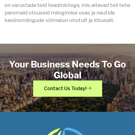
on varustada teid teadmistega, mis aitavad teil teha
paremaid otsuseid mängimise osas ja nautida
kasiinomängude võimalusi ohutult ja lõbusalt.
Your Business Needs To Go
Global
Contact Us Today!