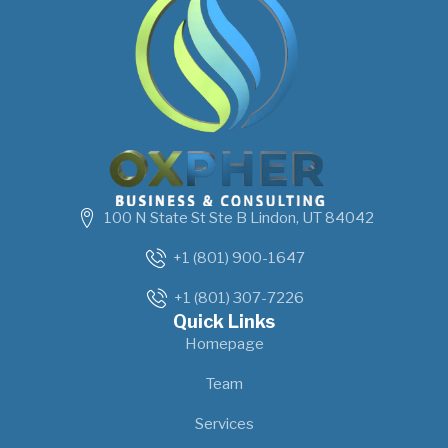
100 N State St Ste B Lindon, UT 84042
+1 (801) 900-1647
+1 (801) 307-7226
Quick Links
Homepage
Team
Services