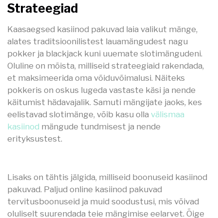
Strateegiad
Kaasaegsed kasiinod pakuvad laia valikut mänge,
alates traditsioonilistest lauamängudest nagu
pokker ja blackjack kuni uuemate slotimängudeni.
Oluline on mõista, milliseid strateegiaid rakendada,
et maksimeerida oma võiduvõimalusi. Näiteks
pokkeris on oskus lugeda vastaste käsi ja nende
käitumist hädavajalik. Samuti mängijate jaoks, kes
eelistavad slotimänge, võib kasu olla
välismaa
kasiinod
mängude tundmisest ja nende
erityksustest.
Lisaks on tähtis jälgida, milliseid boonuseid kasiinod
pakuvad. Paljud online kasiinod pakuvad
tervitusboonuseid ja muid soodustusi, mis võivad
oluliselt suurendada teie mängimise eelarvet. Õige