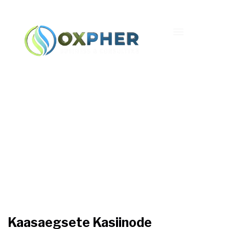
Kaasaegsete Kasiinode
Võidustrateegiate
Saladuste Avamine
Kaasaegsete Kasiinode