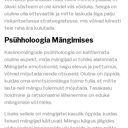
ükski süsteem ei ole kindel viis võiduks. Seega on
oluline olla ettevaatlik ja mitte laskuda liiga palju
riskantsetesse strateegiatesse, mis võivad kiiresti
teie raha ära kulutada.
Psühholoogia Mängimises
Kasiinomängude psühholoogia on kahtlemata
oluline aspekt, mida mängijad ei tohiks alahinnata.
Mängijate emotsioonid, nagu elevus ja pettumus,
võivad mõjutada nende otsuseid. Oluline on õppida,
kuidas oma emotsioonidega toime tulla, et mitte
lasta neil mängu tulemust mõjutada. Tasakaalu
hoidmine ja ratsionaalne lähenemine on eduka
mängimise võtmeks.
Lisaks sellele on mängijatel kasulik õppida, kuidas
teised mängijad käituvad. Mängu käigus jälgides
võite kedagi inspireerida või õppida, kuidas mitte