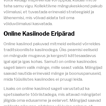
teha samu vigu. Kollektiivne mängukeskkond pakub
võimalusi, et tuvastada erinevaid strateegiaid ja
lähenemisi, mis võivad aidata teil oma
võiduvõimalusi kasvatada.
Online Kasiinode Eripärad
Online kasiinod pakuvad mitmeid eeliseid võrreldes
traditsiooniliste kasiinodega. Üks peamisi eeliseid
on mängude mugavus ja kergesti kättesaadavus
igal ajal ja igas kohas. Samuti on online kasiinodes
sageli laiem valik mänge, mille seast valida. Mängijad
saavad nautida erinevaid mänge ja boonuspanuseid,
mida füüsilistes kasiinodes ei pruugi leida.
Lisaks on online kasiinod sageli varustatud ka
spetsiaalsete tööriistadega, mis aitavad mängijatel
jälgida oma edusamme ja eelarvet. Mängijad saavad