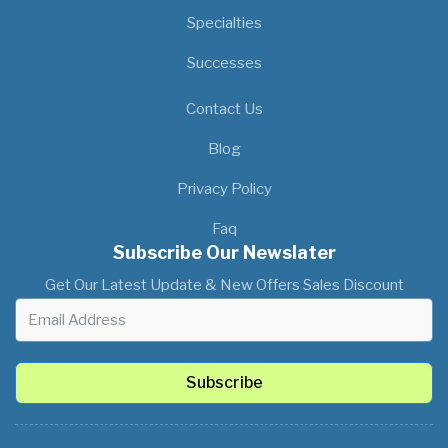
Specialties
Successes
Our Location
Contact Us
Blog
Privacy Policy
Faq
Subscribe Our Newslater
Get Our Latest Update & New Offers Sales Discount
Subscribe