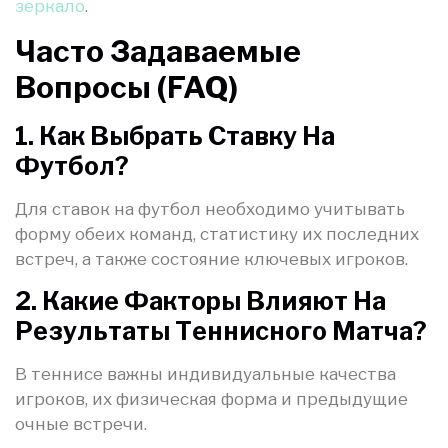
зеркало
.
Часто Задаваемые
Вопросы (FAQ)
1. Как Выбрать Ставку На
Футбол?
Для ставок на футбол необходимо учитывать
форму обеих команд, статистику их последних
встреч, а также состояние ключевых игроков.
2. Какие Факторы Влияют На
Результаты Теннисного Матча?
В теннисе важны индивидуальные качества
игроков, их физическая форма и предыдущие
очные встречи.