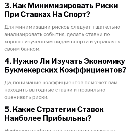
3. Как Минимизировать Риски
При Ставках На Спорт?
Для минимизации рисков следует тщательно
анализировать события, делать ставки по
хорошо изученным видам спорта и управлять
своим банком.
4. Нужно Ли Изучать Экономику
Букмекерских Коэффициентов?
Да, понимание коэффициентов поможет вам
находить выгодные ставки и правильно
оценивать риски.
5. Какие Стратегии Ставок
Наиболее Прибыльны?
Наиболее прибыльные стратегии включают