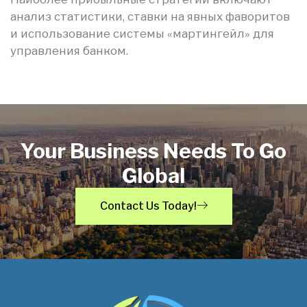
анализ статистики, ставки на явных фаворитов
и использование системы «мартингейл» для
управления банком.
Your Business Needs To Go
Global
Contact Us Today!