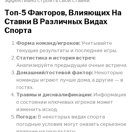
эффективно строить свои ставки.
Топ-5 Факторов, Влияющих На
Ставки В Различных Видах
Спорта
Форма команд/игроков:
Учитывайте
текущие результаты и последние игры.
Статистика и история встреч:
Анализируйте предыдущие очные встречи.
Домашний/гостевой фактор:
Некоторые
команды играют лучше дома, а другие — в
гостях.
Травмы и дисквалификации:
Информация
о состоянии ключевых игроков может
изменить исход.
Погода:
В некоторых видах спорта
погодные условия могут оказать серьезное
влияние на результаты.