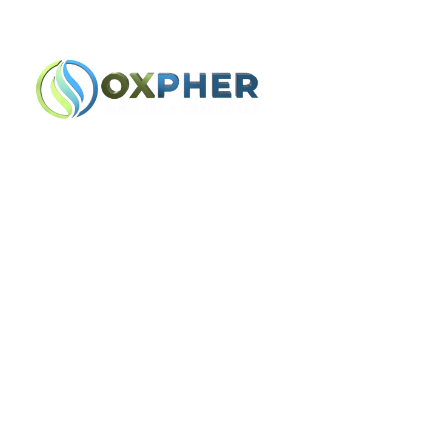
Lindon, UT
+1 (801) 900-1647 | (385)
Home
Team
Как Выстраи
Уверенность 
Цифровым И