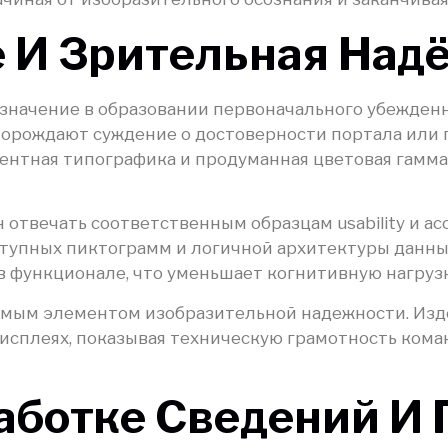
 И Зрительная Над
начение в образовании первоначального убежденн
орождают суждение о достоверности портала или 
ентная типографика и продуманная цветовая гамм
вечать соответственным образцам usability и acce
тупных пиктограмм и логичной архитектуры данных
 функционале, что уменьшает когнитивную нагрузк
емым элементом изобразительной надежности. Изд
исплеях, показывая техническую грамотность кома
аботке Сведений И