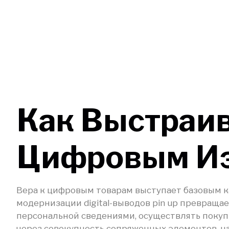
Как Выстраив
Цифровым И
Вера к цифровым товарам выступает базовым к
модернизации digital-выводов pin up превращ
персональной сведениями, осуществлять покуп
через совокупность сопряженных элементов, на