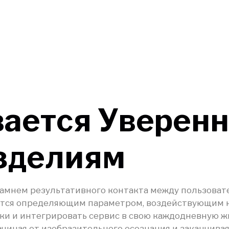
ается Уверенн
зделиям
амнем результативного контакта между пользовате
ается определяющим параметром, воздействующим 
ки и интегрировать сервис в свою каждодневную ж
чиная от изобразительного осознания и заканчива