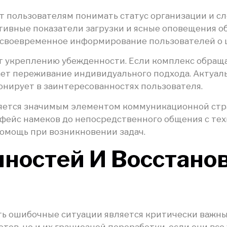
 пользователям понимать статус организации и сл
ивные показатели загрузки и ясные оповещения 
ит своевременное информирование пользователей о 
т укреплению убежденности. Если комплекс обраща
дает переживание индивидуального подхода. Актуа
нирует в заинтересованностях пользователя.
яется значимым элементом коммуникационной стра
фейс намеков до непосредственного общения с те
помощь при возникновении задач.
ностей И Восстано
ть ошибочные ситуации является критически важн
тов, но и их грациозной переработки, если они в