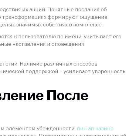
едствия их акций. Понятные послания об
об трансформациях формируют ощущение
целых значимых событиях в комплексе.
ется к пользователю по имени, учитывает его
льные наставления и оповещения
тегии. Наличие различных способов
хнической поддержкой – усиливает уверенность
вление После
ым элементом убежденности.
пин ап казино
се же протекают. Информативные уведомления об