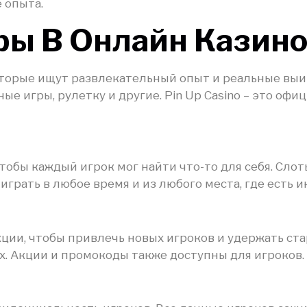
 опыта.
ы В Онлайн Казино 
которые ищут развлекательный опыт и реальные вы
ные игры, рулетку и другие. Pin Up Casino – это оф
тобы каждый игрок мог найти что-то для себя. Слот
играть в любое время и из любого места, где есть и
кции, чтобы привлечь новых игроков и удержать ст
ах. Акции и промокоды также доступны для игроков.