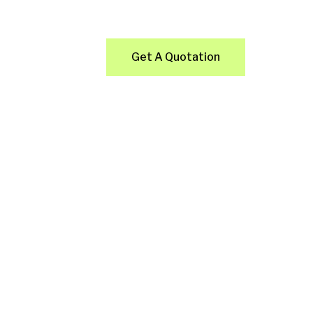
Contact Us
Get A Quotation