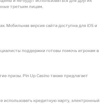
ищены и не будут использоваться для других
анные третьим лицам.
х. Мобильная версия сайта доступна для iOS и
пециалисты поддержки готовы помочь игрокам в
ие призы. Pin Up Casino также предлагает
те использовать кредитную карту, электронный