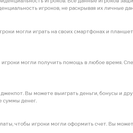
нфиденциальность игроков. Все данные игроков защ
иденциальность игроков, не раскрывая их личные д
гроки могли играть на своих смартфонах и планшета
бы игроки могли получить помощь в любое время. С
джекпот. Вы можете выиграть деньги, бонусы и друг
е суммы денег.
платы, чтобы игроки могли оформить счет. Вы може