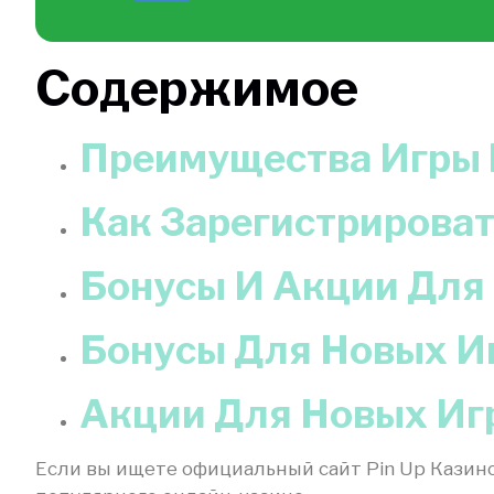
Содержимое
Преимущества Игры В
Как Зарегистрироват
Бонусы И Акции Для 
Бонусы Для Новых И
Акции Для Новых Иг
Если вы ищете официальный сайт Pin Up Казино