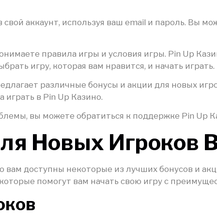
свой аккаунт, используя ваш email и пароль. Вы мож
понимаете правила игры и условия игры. Pin Up Каз
брать игру, которая вам нравится, и начать играть.
редлагает различные бонусы и акции для новых игр
 играть в Pin Up Казино.
блемы, вы можете обратиться к поддержке Pin Up К
ля Новых Игроков В
 то вам доступны некоторые из лучших бонусов и ак
которые помогут вам начать свою игру с преимуще
оков