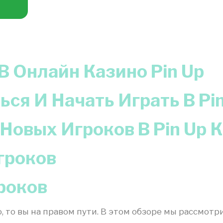
 Онлайн Казино Pin Up
ься И Начать Играть В Pi
Новых Игроков В Pin Up 
гроков
роков
, то вы на правом пути. В этом обзоре мы рассмот