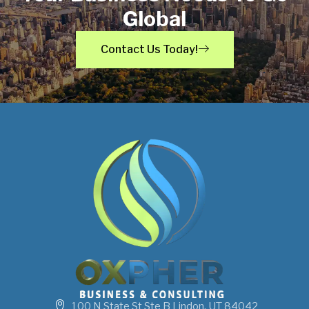
Global
Contact Us Today!
100 N State St Ste B Lindon, UT 84042