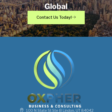
Global
Contact Us Today!
100 N State St Ste B Lindon, UT 84042