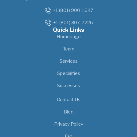
+1 (801) 900-1647
+1 (801) 307-7226
Quick Links
Homepage
Team
Services
Specialties
Successes
Our Location
Contact Us
Blog
Privacy Policy
Faq