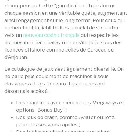
récompenses. Cette “gamification” transforme
chaque session en une véritable quête, augmentant
ainsi l’engagement sur le long terme. Pour ceux qui
recherchent la fiabilité, il est crucial de s’orienter
vers un
nouveau casino français
qui respecte les
normes internationales, même s’il opère sous des
licences offshore comme celles de Curaçao ou
d’Anjouan.
Le catalogue de jeux s’est également diversifié. On
ne parle plus seulement de machines à sous
classiques à trois rouleaux. Les joueurs ont
désormais accès à :
Des machines avec mécaniques Megaways et
options “Bonus Buy” ;
Des jeux de crash, comme Aviator ou JetX,
pour des sessions rapides ;
Des tables en direct avec des croupiers