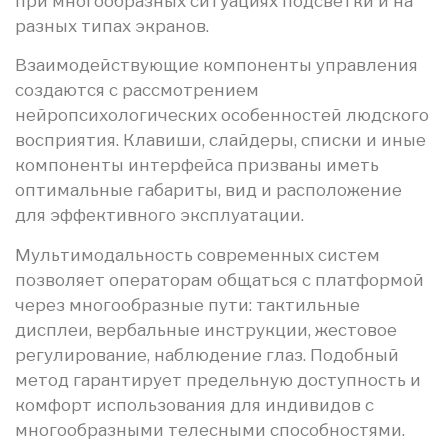
при многообразных ситуациях подсветки и на
разных типах экранов.
Взаимодействующие компоненты управления
создаются с рассмотрением
нейропсихологических особенностей людского
восприятия. Клавиши, слайдеры, списки и иные
компоненты интерфейса призваны иметь
оптимальные габариты, вид и расположение
для эффективного эксплуатации.
Мультимодальность современных систем
позволяет операторам общаться с платформой
через многообразные пути: тактильные
дисплеи, вербальные инструкции, жестовое
регулирование, наблюдение глаз. Подобный
метод гарантирует предельную доступность и
комфорт использования для индивидов с
многообразными телесными способностями.