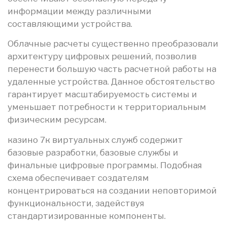
информации между различными
составляющими устройства.
Облачные расчеты существенно преобразовали
архитектуру цифровых решений, позволив
перенести большую часть расчетной работы на
удаленные устройства. Данное обстоятельство
гарантирует масштабируемость системы и
уменьшает потребности к территориальным
физическим ресурсам.
казино 7к виртуальных служб содержит
базовые разработки, базовые службы и
финальные цифровые программы. Подобная
схема обеспечивает создателям
концентрироваться на создании неповторимой
функциональности, задействуя
стандартизированные компоненты.