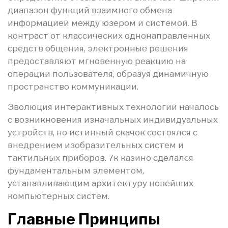
диапазон функций взаимного обмена
информацией между юзером и системой. В
контраст от классических однонаправленных
средств общения, электронные решения
предоставляют мгновенную реакцию на
операции пользователя, образуя динамичную
пространство коммуникации.
Эволюция интерактивных технологий началось
с возникновения изначальных индивидуальных
устройств, но истинный скачок состоялся с
внедрением изобразительных систем и
тактильных приборов. 7к казино сделался
фундаментальным элементом,
устанавливающим архитектуру новейших
компьютерных систем.
Главные Принципы