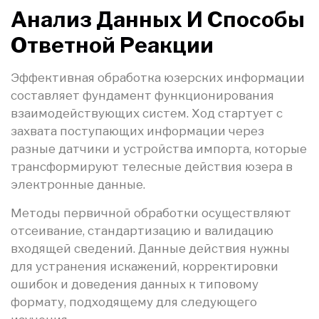
Анализ Данных И Способы
Ответной Реакции
Эффективная обработка юзерских информации
составляет фундамент функционирования
взаимодействующих систем. Ход стартует с
захвата поступающих информации через
разные датчики и устройства импорта, которые
трансформируют телесные действия юзера в
электронные данные.
Методы первичной обработки осуществляют
отсеивание, стандартизацию и валидацию
входящей сведений. Данные действия нужны
для устранения искажений, корректировки
ошибок и доведения данных к типовому
формату, подходящему для следующего