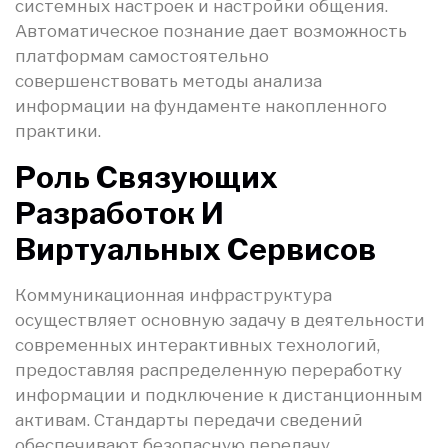
системных настроек и настройки общения.
Автоматическое познание дает возможность
платформам самостоятельно
совершенствовать методы анализа
информации на фундаменте накопленного
практики.
Роль Связующих
Разработок И
Виртуальных Сервисов
Коммуникационная инфраструктура
осуществляет основную задачу в деятельности
современных интерактивных технологий,
предоставляя распределенную переработку
информации и подключение к дистанционным
активам. Стандарты передачи сведений
обеспечивают безопасную передачу