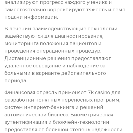
анализируют прогресс каждого ученика и
самостоятельно корректируют тяжесть и темп
подачи информации.
В лечении взаимодействующие технологии
задействуются для диагностирования,
мониторинга положения пациентов и
проведения операционных процедур.
Дистанционные решения предоставляют
удаленное совещание и наблюдение за
больными в варианте действительного
периода.
Финансовая отрасль применяет 7k casino для
разработки понятных переносных программ,
систем интернет-банкинга и решений
автоматической бизнеса. Биометрическая
аутентификация и блокчейн-технологии
предоставляют большой степень надежности