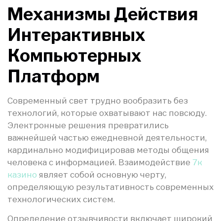
Механизмы Действия
Интерактивных
Компьютерных
Платформ
Современный свет трудно вообразить без
технологий, которые охватывают нас повсюду.
Электронные решения превратились
важнейшей частью ежедневной деятельности,
кардинально модифицировав методы общения
человека с информацией. Взаимодействие
7к
казино
являет собой основную черту,
определяющую результативность современных
технологических систем.
Определение отзывчивости включает широкий