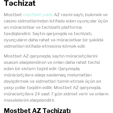
Təchizat
Mostbet
mostbet yukle
AZ rəsmi saytı, bukmek ve
casino xidmətlərindən istifadə edən oyunçular üçün
ən müraciətkar və təchizatlı platforma
təsdiqləndirir. Saytın qarşınıqda və təchizatı,
oyunçuların daha rahat və müraciətkar bir şəkildə
xidmətləri istifadə etməsinə kömək edir.
Mostbet AZ qarşınıqda, saytın müraciətçilərini
əsasən əlaqələndirən və onları daha rahat təchiz
edən bir sistem təşkil edir. Qarşınıqda,
müraciətçilərə əlaqə saxlamaq, məlumatları
dəyişdirmək və xidmətləri təmin etmək üçün ən
yaxşı yollar təqdim edilir. Mostbet AZ qarşınıqda,
müraciətçilərə 24 saat 7 gün xidmət verir və onların
məsələlərini əlaqələndirir.
Mostbet AZ Təchizatı