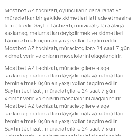
Mostbet AZ təchizatı, oyunçuların daha rahat və
müraciətkar bir şəkildə xidmətləri istifadə etməsinə
kömək edir. Saytın təchizatı, müraciətçilərə əlaqə
saxlamaq, məlumatları dəyişdirmək və xidmətləri
təmin etmək üçün ən yaxşı yollar təqdim edilir.
Mostbet AZ təchizatı, müraciətçilərə 24 saat 7 gün
xidmət verir və onların məsələlərini əlaqələndirir.
Mostbet AZ təchizatı, müraciətçilərə əlaqə
saxlamaq, məlumatları dəyişdirmək və xidmətləri
təmin etmək üçün ən yaxşı yollar təqdim edilir.
Saytın təchizatı, müraciətçilərə 24 saat 7 gün
xidmət verir və onların məsələlərini əlaqələndirir.
Mostbet AZ təchizatı, müraciətçilərə əlaqə
saxlamaq, məlumatları dəyişdirmək və xidmətləri
təmin etmək üçün ən yaxşı yollar təqdim edilir.
Saytın təchizatı, müraciətçilərə 24 saat 7 gün