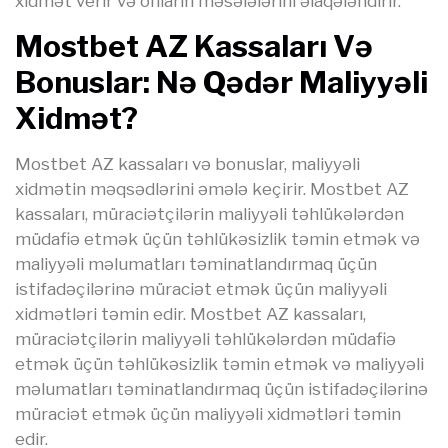
xidmət verir və onların məsələlərini əlaqələndirir.
Mostbet AZ Kassaları Və
Bonuslar: Nə Qədər Maliyyəli
Xidmət?
Mostbet AZ kassaları və bonuslar, maliyyəli
xidmətin məqsədlərini əmələ keçirir. Mostbet AZ
kassaları, müraciətçilərin maliyyəli təhlükələrdən
müdafiə etmək üçün təhlükəsizlik təmin etmək və
maliyyəli məlumatları təminatlandırmaq üçün
istifadəçilərinə müraciət etmək üçün maliyyəli
xidmətləri təmin edir. Mostbet AZ kassaları,
müraciətçilərin maliyyəli təhlükələrdən müdafiə
etmək üçün təhlükəsizlik təmin etmək və maliyyəli
məlumatları təminatlandırmaq üçün istifadəçilərinə
müraciət etmək üçün maliyyəli xidmətləri təmin
edir.