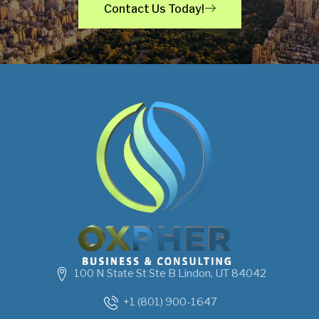
Contact Us Today!
100 N State St Ste B Lindon, UT 84042
+1 (801) 900-1647