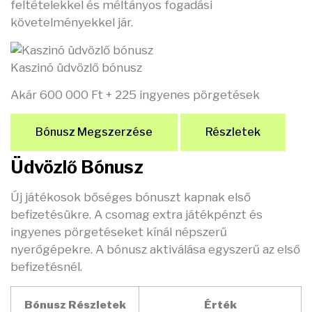
feltételekkel és méltányos fogadási
követelményekkel jár.
Kaszinó üdvözlő bónusz
Akár 600 000 Ft + 225 ingyenes pörgetések
Bónusz Megszerzése
Részletek
Üdvözlő Bónusz
Új játékosok bőséges bónuszt kapnak első
befizetésükre. A csomag extra játékpénzt és
ingyenes pörgetéseket kínál népszerű
nyerőgépekre. A bónusz aktiválása egyszerű az első
befizetésnél.
Bónusz Részletek
Érték