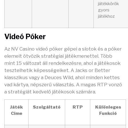
játékkörök
gyors
játékhoz
Videó Póker
Az NV Casino videó póker gépei a slotok és a póker
elemeit ötvözik stratégiai játékmenettel. Több
mint 15 változat áll rendelkezésre, ahol a játékosok
tesztelhetik képességeiket. A Jacks or Better
klasszikus vagy a Deuces Wild, ahol minden kettes
vad kártya, népszerű választás. A magas RTP vonzó
a stratégiát kedvelő játékosok számára.
Játék
Szolgáltató
RTP
Különleges
Címe
Funkció