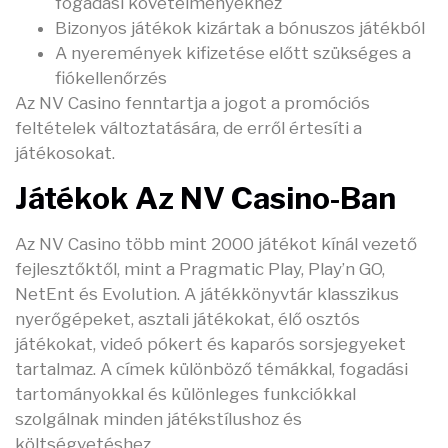
fogadási követelményekhez
Bizonyos játékok kizártak a bónuszos játékból
A nyeremények kifizetése előtt szükséges a
fiókellenőrzés
Az NV Casino fenntartja a jogot a promóciós
feltételek változtatására, de erről értesíti a
játékosokat.
Játékok Az NV Casino-Ban
Az NV Casino több mint 2000 játékot kínál vezető
fejlesztőktől, mint a Pragmatic Play, Play’n GO,
NetEnt és Evolution. A játékkönyvtár klasszikus
nyerőgépeket, asztali játékokat, élő osztós
játékokat, videó pókert és kaparós sorsjegyeket
tartalmaz. A címek különböző témákkal, fogadási
tartományokkal és különleges funkciókkal
szolgálnak minden játékstílushoz és
költségvetéshez.