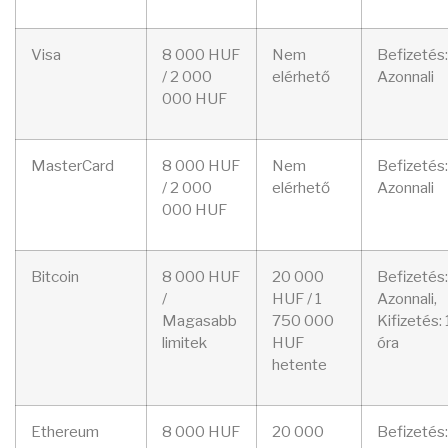
Visa
8 000 HUF
Nem
Befizetés:
/ 2 000
elérhető
Azonnali
000 HUF
MasterCard
8 000 HUF
Nem
Befizetés:
/ 2 000
elérhető
Azonnali
000 HUF
Bitcoin
8 000 HUF
20 000
Befizetés:
/
HUF / 1
Azonnali,
Magasabb
750 000
Kifizetés:
limitek
HUF
óra
hetente
Ethereum
8 000 HUF
20 000
Befizetés: