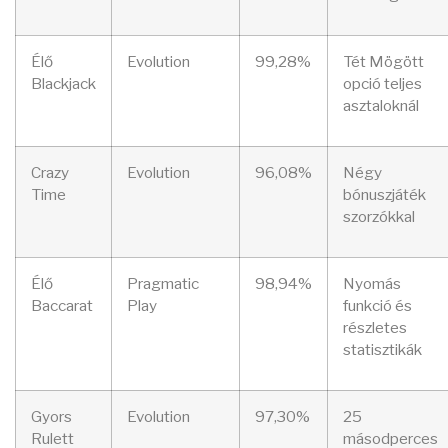
Élő
Evolution
99,28%
Tét Mögött
Blackjack
opció teljes
asztaloknál
Crazy
Evolution
96,08%
Négy
Time
bónuszjáték
szorzókkal
Élő
Pragmatic
98,94%
Nyomás
Baccarat
Play
funkció és
részletes
statisztikák
Gyors
Evolution
97,30%
25
Rulett
másodperces