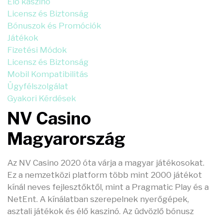
Élő kaszinó
Licensz és Biztonság
Bónuszok és Promóciók
Játékok
Fizetési Módok
Licensz és Biztonság
Mobil Kompatibilitás
Ügyfélszolgálat
Gyakori Kérdések
NV Casino
Magyarország
Az NV Casino 2020 óta várja a magyar játékosokat.
Ez a nemzetközi platform több mint 2000 játékot
kínál neves fejlesztőktől, mint a Pragmatic Play és a
NetEnt. A kínálatban szerepelnek nyerőgépek,
asztali játékok és élő kaszinó. Az üdvözlő bónusz