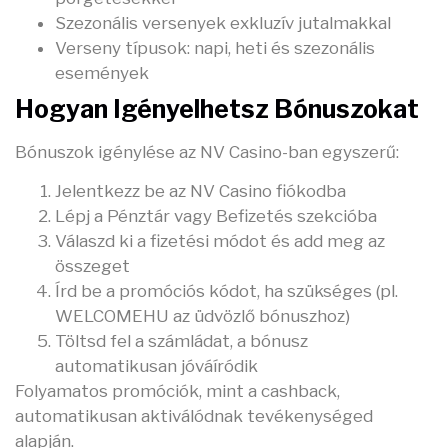
Szezonális versenyek exkluzív jutalmakkal
Verseny típusok: napi, heti és szezonális
események
Hogyan Igényelhetsz Bónuszokat
Bónuszok igénylése az NV Casino-ban egyszerű:
Jelentkezz be az NV Casino fiókodba
Lépj a Pénztár vagy Befizetés szekcióba
Válaszd ki a fizetési módot és add meg az
összeget
Írd be a promóciós kódot, ha szükséges (pl.
WELCOMEHU az üdvözlő bónuszhoz)
Töltsd fel a számládat, a bónusz
automatikusan jóváíródik
Folyamatos promóciók, mint a cashback,
automatikusan aktiválódnak tevékenységed
alapján.