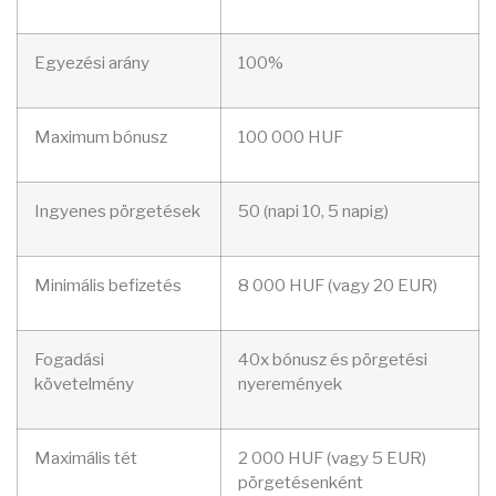
Egyezési arány
100%
Maximum bónusz
100 000 HUF
Ingyenes pörgetések
50 (napi 10, 5 napig)
Minimális befizetés
8 000 HUF (vagy 20 EUR)
Fogadási
40x bónusz és pörgetési
követelmény
nyeremények
Maximális tét
2 000 HUF (vagy 5 EUR)
pörgetésenként