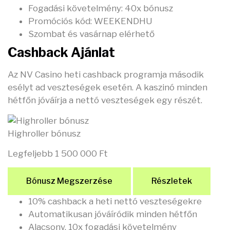
Fogadási követelmény: 40x bónusz
Promóciós kód: WEEKENDHU
Szombat és vasárnap elérhető
Cashback Ajánlat
Az NV Casino heti cashback programja második
esélyt ad veszteségek esetén. A kaszinó minden
hétfőn jóváírja a nettó veszteségek egy részét.
Highroller bónusz
Legfeljebb 1 500 000 Ft
Bónusz Megszerzése
Részletek
10% cashback a heti nettó veszteségekre
Automatikusan jóváíródik minden hétfőn
Alacsony, 10x fogadási követelmény