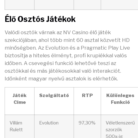
Élő Osztós Játékok
Valódi osztók várnak az NV Casino élő játék
szekciójában, ahol több mint 60 asztal közvetít HD
minőségben. Az Evolution és a Pragmatic Play Live
biztosítja a hiteles élményt, profi krupiékkal valós
időben. A csevegési funkció lehetővé teszi az
osztókkal és más játékosokkal való interakciót.
Időnként magyar nyelvű asztalok is elérhetők.
Játék
Szolgáltató
RTP
Különleges
Címe
Funkció
Villám
Evolution
97,30%
Véletlenszerű
Rulett
szorzók
500x-ig