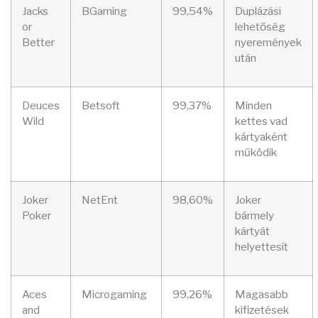
Jacks
BGaming
99,54%
Duplázási
or
lehetőség
Better
nyeremények
után
Deuces
Betsoft
99,37%
Minden
Wild
kettes vad
kártyaként
működik
Joker
NetEnt
98,60%
Joker
Poker
bármely
kártyát
helyettesít
Aces
Microgaming
99,26%
Magasabb
and
kifizetések