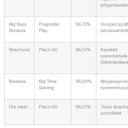
pörgetésekb
Big Bass
Pragmatic
96,71%
Horgász gyűjt
Bonanza
Play
pénzeszimbó
Reactoonz
Play’n GO
96,51%
Kaszkád
nyeremények
töltőmérőkke
Bonanza
Big Time
96,00%
Megaways kor
Gaming
nyereményszo
Fire Joker
Play’n GO
96,15%
Tüzes újrapö
szorzókkal