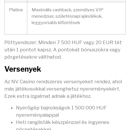
Platina
Maximális cashback, személyes VIP
menedzser, születésnapi ajándékok,
leggyorsabb kifizetések
Pöttyendszer: Minden 7 500 HUF vagy 20 EUR tét
után 1 pontot kapsz. A pontokat bónuszokra vagy
pörgetésekre válthatod.
Versenyek
Az NV Casino rendszeres versenyeket rendez, ahol
más játékosokkal versenghetsz nyereményekért.
Ezek extra izgalmat adnak a játékhoz.
Nyerőgép bajnokságok 1 500 000 HUF
nyereményalappal
Heti ranglisták készpénzzel és ingyenes
pörgetésekkel