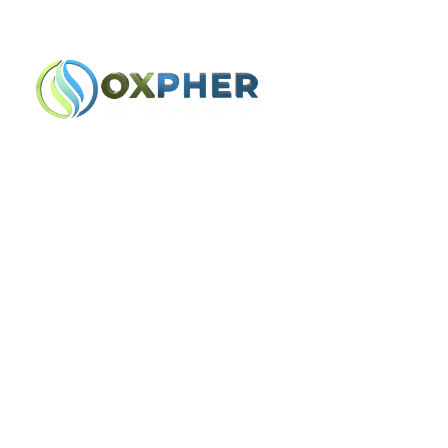
Lindon, UT
+1 (801) 900-1647 | (385)
Home
Team
Odkrywanie S
Zwycięskich S
Online Kasyna