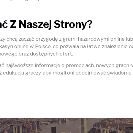
ć Z Naszej Strony?
órzy chcą zacząć przygodę z grami hazardowymi online lu
kasyn online w Polsce, co pozwala na łatwe znalezienie 
nowego oraz dostępnych ofert.
ać najświeższe informacje o promocjach, nowych grach or
ż edukacja graczy, aby mogli oni podejmować świadome d