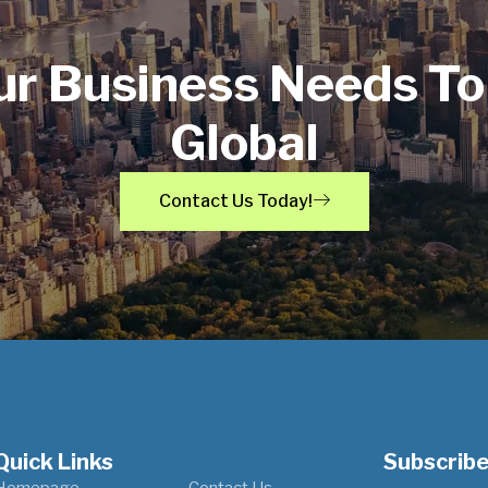
ur Business Needs To
Global
Contact Us Today!
Quick Links
Our Location
Subscribe
Homepage
Contact Us