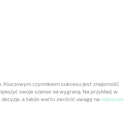
ne. Kluczowym czynnikiem sukcesu jest znajomość
iększyć swoje szanse na wygraną. Na przykład, w
 decyzje, a także warto zwrócić uwagę na
najlepsze