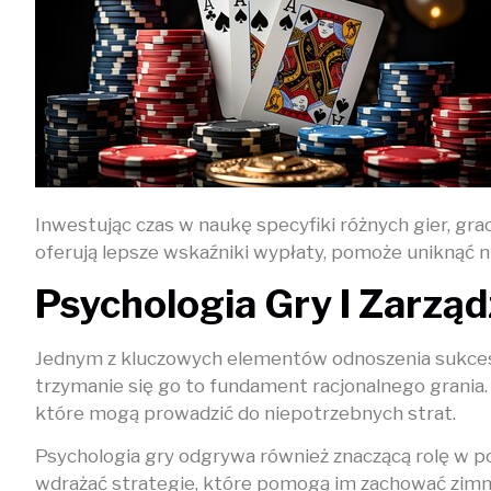
Inwestując czas w naukę specyfiki różnych gier, gra
oferują lepsze wskaźniki wypłaty, pomoże uniknąć 
Psychologia Gry I Zarząd
Jednym z kluczowych elementów odnoszenia sukces
trzymanie się go to fundament racjonalnego grania
które mogą prowadzić do niepotrzebnych strat.
Psychologia gry odgrywa również znaczącą rolę w po
wdrażać strategie, które pomogą im zachować zimn