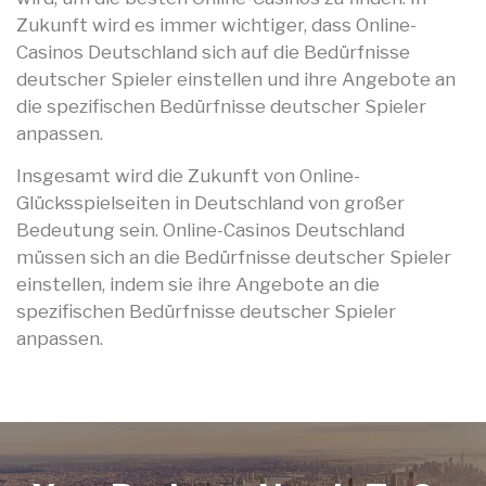
Zukunft wird es immer wichtiger, dass Online-
Casinos Deutschland sich auf die Bedürfnisse
deutscher Spieler einstellen und ihre Angebote an
die spezifischen Bedürfnisse deutscher Spieler
anpassen.
Insgesamt wird die Zukunft von Online-
Glücksspielseiten in Deutschland von großer
Bedeutung sein. Online-Casinos Deutschland
müssen sich an die Bedürfnisse deutscher Spieler
einstellen, indem sie ihre Angebote an die
spezifischen Bedürfnisse deutscher Spieler
anpassen.