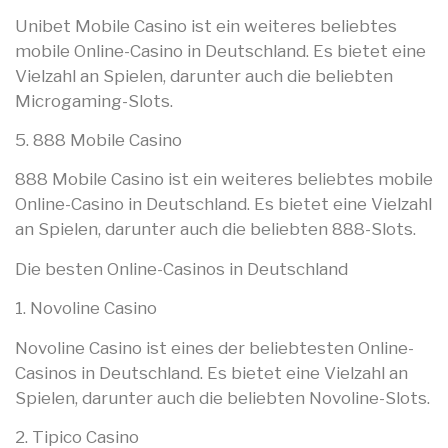
Unibet Mobile Casino ist ein weiteres beliebtes
mobile Online-Casino in Deutschland. Es bietet eine
Vielzahl an Spielen, darunter auch die beliebten
Microgaming-Slots.
5. 888 Mobile Casino
888 Mobile Casino ist ein weiteres beliebtes mobile
Online-Casino in Deutschland. Es bietet eine Vielzahl
an Spielen, darunter auch die beliebten 888-Slots.
Die besten Online-Casinos in Deutschland
1. Novoline Casino
Novoline Casino ist eines der beliebtesten Online-
Casinos in Deutschland. Es bietet eine Vielzahl an
Spielen, darunter auch die beliebten Novoline-Slots.
2. Tipico Casino