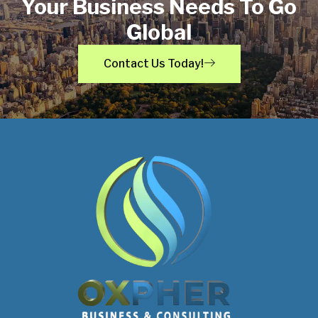
Your Business Needs To Go
Global
Contact Us Today!