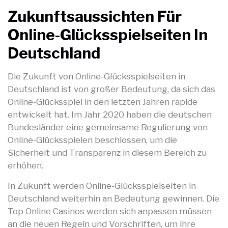
Zukunftsaussichten Für
Online-Glücksspielseiten In
Deutschland
Die Zukunft von Online-Glücksspielseiten in
Deutschland ist von großer Bedeutung, da sich das
Online-Glücksspiel in den letzten Jahren rapide
entwickelt hat. Im Jahr 2020 haben die deutschen
Bundesländer eine gemeinsame Regulierung von
Online-Glücksspielen beschlossen, um die
Sicherheit und Transparenz in diesem Bereich zu
erhöhen.
In Zukunft werden Online-Glücksspielseiten in
Deutschland weiterhin an Bedeutung gewinnen. Die
Top Online Casinos werden sich anpassen müssen
an die neuen Regeln und Vorschriften, um ihre