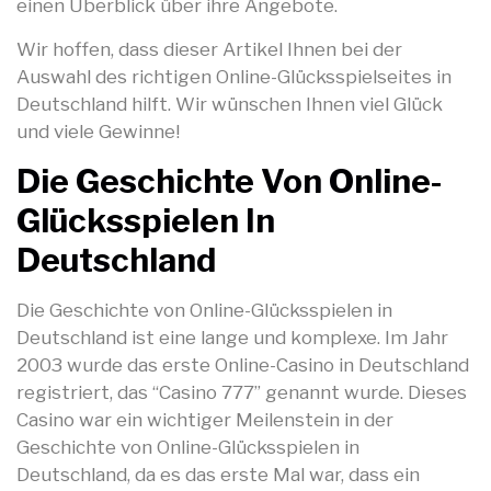
einen Überblick über ihre Angebote.
Wir hoffen, dass dieser Artikel Ihnen bei der
Auswahl des richtigen Online-Glücksspielseites in
Deutschland hilft. Wir wünschen Ihnen viel Glück
und viele Gewinne!
Die Geschichte Von Online-
Glücksspielen In
Deutschland
Die Geschichte von Online-Glücksspielen in
Deutschland ist eine lange und komplexe. Im Jahr
2003 wurde das erste Online-Casino in Deutschland
registriert, das “Casino 777” genannt wurde. Dieses
Casino war ein wichtiger Meilenstein in der
Geschichte von Online-Glücksspielen in
Deutschland, da es das erste Mal war, dass ein