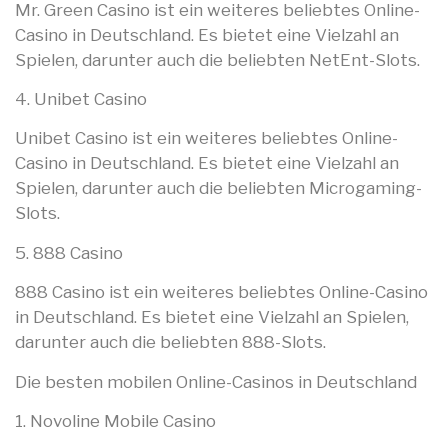
Mr. Green Casino ist ein weiteres beliebtes Online-
Casino in Deutschland. Es bietet eine Vielzahl an
Spielen, darunter auch die beliebten NetEnt-Slots.
4. Unibet Casino
Unibet Casino ist ein weiteres beliebtes Online-
Casino in Deutschland. Es bietet eine Vielzahl an
Spielen, darunter auch die beliebten Microgaming-
Slots.
5. 888 Casino
888 Casino ist ein weiteres beliebtes Online-Casino
in Deutschland. Es bietet eine Vielzahl an Spielen,
darunter auch die beliebten 888-Slots.
Die besten mobilen Online-Casinos in Deutschland
1. Novoline Mobile Casino