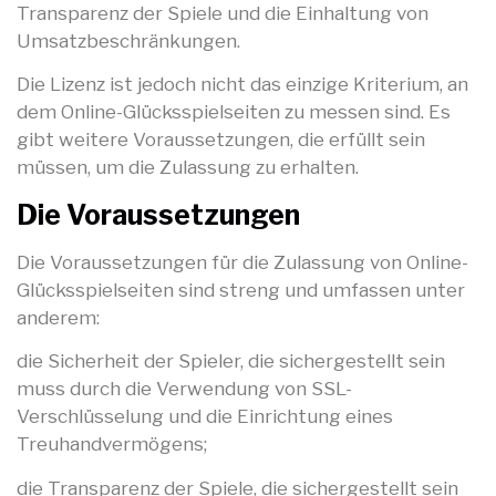
Transparenz der Spiele und die Einhaltung von
Umsatzbeschränkungen.
Die Lizenz ist jedoch nicht das einzige Kriterium, an
dem Online-Glücksspielseiten zu messen sind. Es
gibt weitere Voraussetzungen, die erfüllt sein
müssen, um die Zulassung zu erhalten.
Die Voraussetzungen
Die Voraussetzungen für die Zulassung von Online-
Glücksspielseiten sind streng und umfassen unter
anderem:
die Sicherheit der Spieler, die sichergestellt sein
muss durch die Verwendung von SSL-
Verschlüsselung und die Einrichtung eines
Treuhandvermögens;
die Transparenz der Spiele, die sichergestellt sein