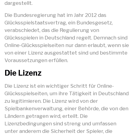
dargestellt.
Die Bundesregierung hat im Jahr 2012 das
Glücksspielstaatsvertrag, ein Bundesgesetz,
verabschiedet, das die Regulierung von
Glücksspielen in Deutschland regelt. Demnach sind
Online-Glücksspielseiten nur dann erlaubt, wenn sie
von einer Lizenz ausgestattet sind und bestimmte
Voraussetzungen erfüllen.
Die Lizenz
Die Lizenz ist ein wichtiger Schritt für Online-
Glücksspielseiten, um ihre Tätigkeit in Deutschland
zu legitimieren. Die Lizenz wird von der
Spielbankenverwaltung, einer Behörde, die von den
Ländern getragen wird, erteilt. Die
Lizenzbedingungen sind streng und umfassen
unter anderem die Sicherheit der Spieler, die