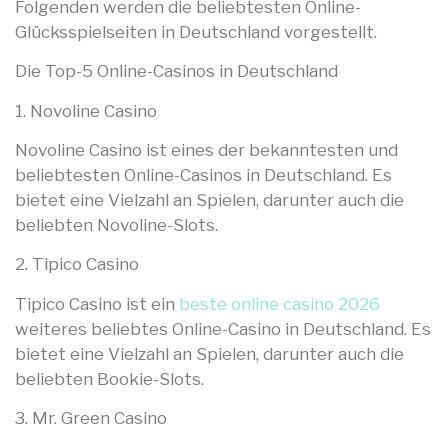
Folgenden werden die beliebtesten Online-
Glücksspielseiten in Deutschland vorgestellt.
Die Top-5 Online-Casinos in Deutschland
1. Novoline Casino
Novoline Casino ist eines der bekanntesten und
beliebtesten Online-Casinos in Deutschland. Es
bietet eine Vielzahl an Spielen, darunter auch die
beliebten Novoline-Slots.
2. Tipico Casino
Tipico Casino ist ein
beste online casino 2026
weiteres beliebtes Online-Casino in Deutschland. Es
bietet eine Vielzahl an Spielen, darunter auch die
beliebten Bookie-Slots.
3. Mr. Green Casino