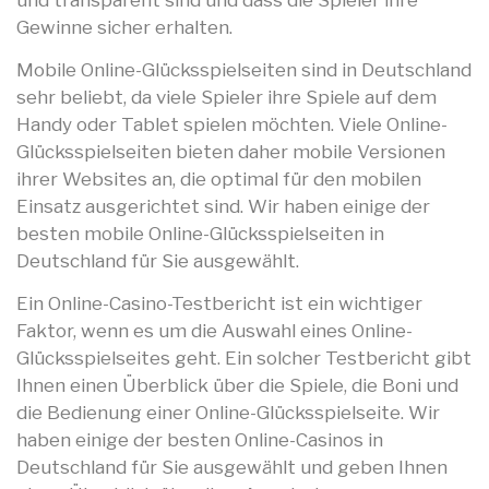
Gewinne sicher erhalten.
Mobile Online-Glücksspielseiten sind in Deutschland
sehr beliebt, da viele Spieler ihre Spiele auf dem
Handy oder Tablet spielen möchten. Viele Online-
Glücksspielseiten bieten daher mobile Versionen
ihrer Websites an, die optimal für den mobilen
Einsatz ausgerichtet sind. Wir haben einige der
besten mobile Online-Glücksspielseiten in
Deutschland für Sie ausgewählt.
Ein Online-Casino-Testbericht ist ein wichtiger
Faktor, wenn es um die Auswahl eines Online-
Glücksspielseites geht. Ein solcher Testbericht gibt
Ihnen einen Überblick über die Spiele, die Boni und
die Bedienung einer Online-Glücksspielseite. Wir
haben einige der besten Online-Casinos in
Deutschland für Sie ausgewählt und geben Ihnen