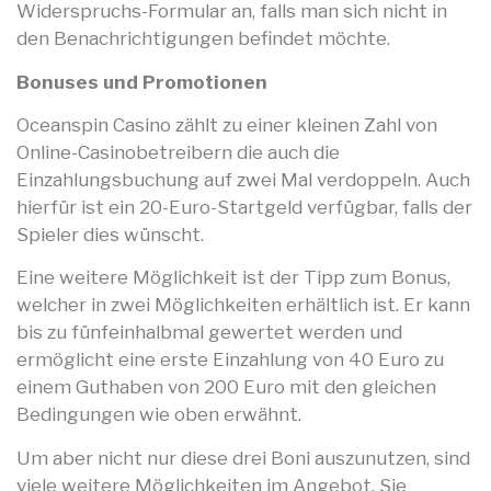
Widerspruchs-Formular an, falls man sich nicht in
den Benachrichtigungen befindet möchte.
Bonuses und Promotionen
Oceanspin Casino zählt zu einer kleinen Zahl von
Online-Casinobetreibern die auch die
Einzahlungsbuchung auf zwei Mal verdoppeln. Auch
hierfür ist ein 20-Euro-Startgeld verfügbar, falls der
Spieler dies wünscht.
Eine weitere Möglichkeit ist der Tipp zum Bonus,
welcher in zwei Möglichkeiten erhältlich ist. Er kann
bis zu fünfeinhalbmal gewertet werden und
ermöglicht eine erste Einzahlung von 40 Euro zu
einem Guthaben von 200 Euro mit den gleichen
Bedingungen wie oben erwähnt.
Um aber nicht nur diese drei Boni auszunutzen, sind
viele weitere Möglichkeiten im Angebot. Sie