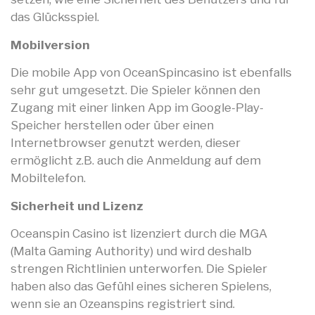
das Glücksspiel.
Mobilversion
Die mobile App von OceanSpincasino ist ebenfalls
sehr gut umgesetzt. Die Spieler können den
Zugang mit einer linken App im Google-Play-
Speicher herstellen oder über einen
Internetbrowser genutzt werden, dieser
ermöglicht z.B. auch die Anmeldung auf dem
Mobiltelefon.
Sicherheit und Lizenz
Oceanspin Casino ist lizenziert durch die MGA
(Malta Gaming Authority) und wird deshalb
strengen Richtlinien unterworfen. Die Spieler
haben also das Gefühl eines sicheren Spielens,
wenn sie an Ozeanspins registriert sind.