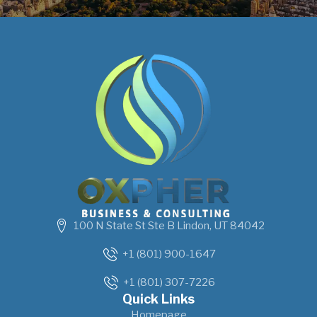
100 N State St Ste B Lindon, UT 84042
+1 (801) 900-1647
+1 (801) 307-7226
Quick Links
Homepage