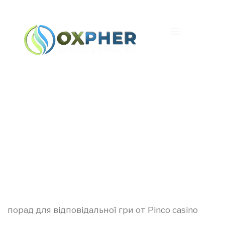
Порад Для
Відповідальної Гри От
Pinco Casino
порад для відповідальної гри от Pinco casino