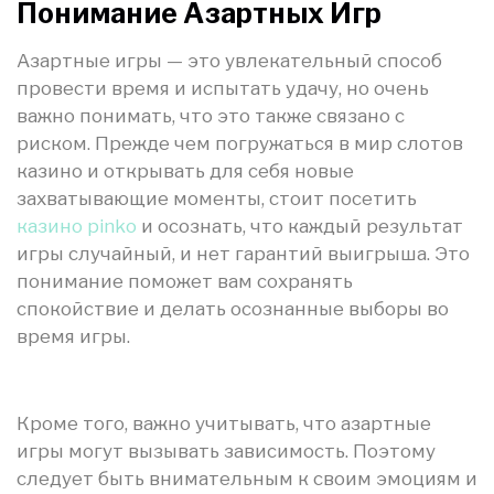
Понимание Азартных Игр
Азартные игры — это увлекательный способ
провести время и испытать удачу, но очень
важно понимать, что это также связано с
риском. Прежде чем погружаться в мир слотов
казино и открывать для себя новые
захватывающие моменты, стоит посетить
казино pinko
и осознать, что каждый результат
игры случайный, и нет гарантий выигрыша. Это
понимание поможет вам сохранять
спокойствие и делать осознанные выборы во
время игры.
Кроме того, важно учитывать, что азартные
игры могут вызывать зависимость. Поэтому
следует быть внимательным к своим эмоциям и