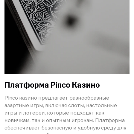
Платформа Pinco Казино
Pinco казино предлагает разнообразные
азартные игры, включая слоты, настольные
игры и лотереи, которые подходят как
новичкам, так и опытным игрокам. Платформа
обеспечивает безопасную и удобную среду для