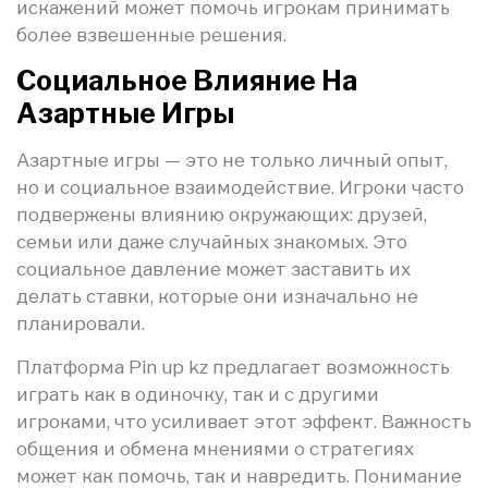
искажений может помочь игрокам принимать
более взвешенные решения.
Социальное Влияние На
Азартные Игры
Азартные игры — это не только личный опыт,
но и социальное взаимодействие. Игроки часто
подвержены влиянию окружающих: друзей,
семьи или даже случайных знакомых. Это
социальное давление может заставить их
делать ставки, которые они изначально не
планировали.
Платформа Pin up kz предлагает возможность
играть как в одиночку, так и с другими
игроками, что усиливает этот эффект. Важность
общения и обмена мнениями о стратегиях
может как помочь, так и навредить. Понимание