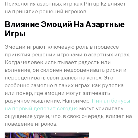
Психология азартных игр как Pin up kz влияет
на принятие решений игроков
Влияние Эмоций На Азартные
Игры
Эмоции играют ключевую роль в процессе
принятия решений игроками в азартных играх.
Когда человек испытывает радость или
волнение, он склонен недооценивать риски и
переоценивать свои шансы на успех. Это
особенно заметно в таких играх, как рулетка
или покер, где эмоции могут затмевать
разумное мышление. Например,
Пин ап бонусы
на первый депозит сегодня
могут усиливать
ощущение удачи, что, в свою очередь, влияет на
поведение игроков.