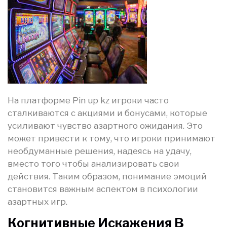
На платформе Pin up kz игроки часто
сталкиваются с акциями и бонусами, которые
усиливают чувство азартного ожидания. Это
может привести к тому, что игроки принимают
необдуманные решения, надеясь на удачу,
вместо того чтобы анализировать свои
действия. Таким образом, понимание эмоций
становится важным аспектом в психологии
азартных игр.
Когнитивные Искажения В