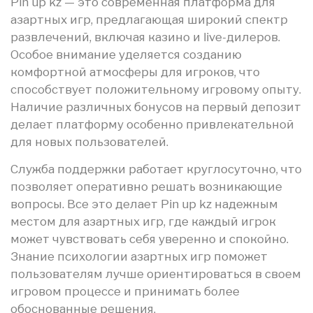
Pin up kz — это современная платформа для
азартных игр, предлагающая широкий спектр
развлечений, включая казино и live-дилеров.
Особое внимание уделяется созданию
комфортной атмосферы для игроков, что
способствует положительному игровому опыту.
Наличие различных бонусов на первый депозит
делает платформу особенно привлекательной
для новых пользователей.
Служба поддержки работает круглосуточно, что
позволяет оперативно решать возникающие
вопросы. Все это делает Pin up kz надежным
местом для азартных игр, где каждый игрок
может чувствовать себя уверенно и спокойно.
Знание психологии азартных игр поможет
пользователям лучше ориентироваться в своем
игровом процессе и принимать более
обоснованные решения.