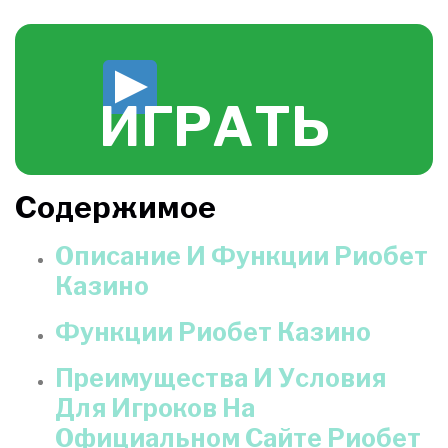
ИГРАТЬ
Содержимое
Описание И Функции Риобет
Казино
Функции Риобет Казино
Преимущества И Условия
Для Игроков На
Официальном Сайте Риобет