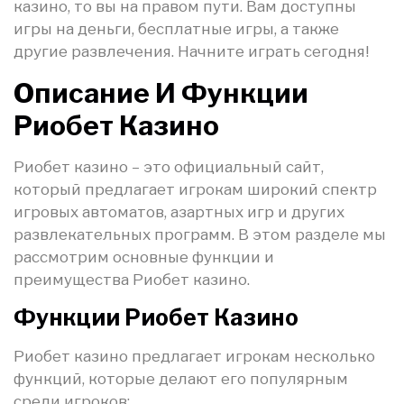
казино, то вы на правом пути. Вам доступны
игры на деньги, бесплатные игры, а также
другие развлечения. Начните играть сегодня!
Описание И Функции
Риобет Казино
Риобет казино – это официальный сайт,
который предлагает игрокам широкий спектр
игровых автоматов, азартных игр и других
развлекательных программ. В этом разделе мы
рассмотрим основные функции и
преимущества Риобет казино.
Функции Риобет Казино
Риобет казино предлагает игрокам несколько
функций, которые делают его популярным
среди игроков: