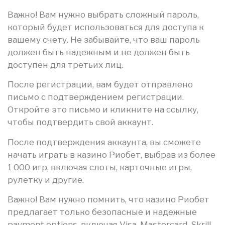
Важно! Вам нужно выбрать сложный пароль,
который будет использоваться для доступа к
вашему счету. Не забывайте, что ваш пароль
должен быть надежным и не должен быть
доступен для третьих лиц.
После регистрации, вам будет отправлено
письмо с подтверждением регистрации.
Откройте это письмо и кликните на ссылку,
чтобы подтвердить свой аккаунт.
После подтверждения аккаунта, вы сможете
начать играть в казино Риобет, выбрав из более
1 000 игр, включая слоты, карточные игры,
рулетку и другие.
Важно! Вам нужно помнить, что казино Риобет
предлагает только безопасные и надежные
payment options, включая Visa, Mastercard, Skrill,