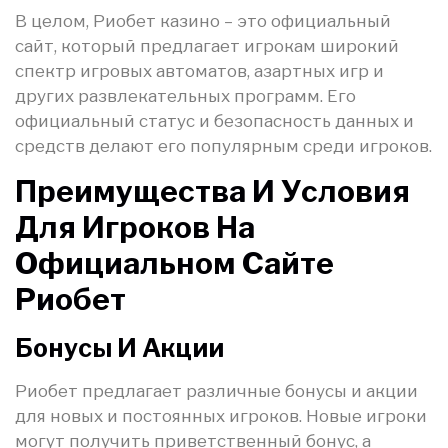
В целом, Риобет казино – это официальный
сайт, который предлагает игрокам широкий
спектр игровых автоматов, азартных игр и
других развлекательных программ. Его
официальный статус и безопасность данных и
средств делают его популярным среди игроков.
Преимущества И Условия
Для Игроков На
Официальном Сайте
Риобет
Бонусы И Акции
Риобет предлагает различные бонусы и акции
для новых и постоянных игроков. Новые игроки
могут получить приветственный бонус, а