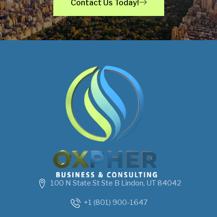
Contact Us Today!
100 N State St Ste B Lindon, UT 84042
+1 (801) 900-1647