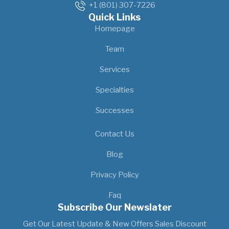
+1 (801) 307-7226
Quick Links
Homepage
Team
Services
Specialties
Successes
Our Location
Contact Us
Blog
Privacy Policy
Faq
Subscribe Our Newslater
Get Our Latest Update & New Offers Sales Discount