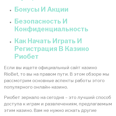
Бонусы И Акции
Безопасность И
Конфиденциальность
Как Начать Играть И
Регистрация В Казино
Риобет
Если вы ищете официальный сайт казино
RioBet, то вы на правом пути. В этом обзоре мы
рассмотрим основные аспекты работы этого
популярного онлайн-казино.
Риобет зеркало на сегодня – это лучший способ
доступа к играм и развлечениям, предлагаемым
этим казино. Вам не нужно искать другие