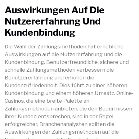
Auswirkungen Auf Die
Nutzererfahrung Und
Kundenbindung
Die Wahl der Zahlungsmethoden hat erhebliche
Auswirkungen auf die Nutzererfahrung und die
Kundenbindung. Benutzerfreundliche, sichere und
schnelle Zahlungsmethoden verbessern die
Benutzererfahrung und erhöhen die
Kundenzufriedenheit. Dies führt zu einer höheren
Kundenbindung und einem höheren Umsatz. Online-
Casinos, die eine breite Palette an
Zahlungsmethoden anbieten, die den Bedürfnissen
ihrer Kunden entsprechen, sind in der Regel
erfolgreicher. Branchenanalysten sollten die
Auswirkungen der Zahlungsmethoden auf die