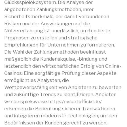
Glücksspielökosystem. Die Analyse der
angebotenen Zahlungsmethoden, ihrer
Sicherheitsmerkmale, der damit verbundenen
Risiken und der Auswirkungen auf die
Nutzererfahrung ist unerlässlich, um fundierte
Prognosen zu erstellen und strategische
Empfehlungen für Unternehmen zu formulieren.
Die Wahl der Zahlungsmethoden beeinflusst
maßgeblich die Kundenakquise, -bindung und
letztendlich den wirtschaftlichen Erfolg von Online-
Casinos. Eine sorgfältige Prüfung dieser Aspekte
ermöglicht es Analysten, die
Wettbewerbsfähigkeit von Anbietern zu bewerten
und zukünftige Trends zu identifizieren. Anbieter
wie beispielsweise https://ivibetofficial.de/
erkennen die Bedeutung sicherer Transaktionen
und integrieren modernste Technologien, um den
Bedürfnissen der Kunden gerecht zu werden.