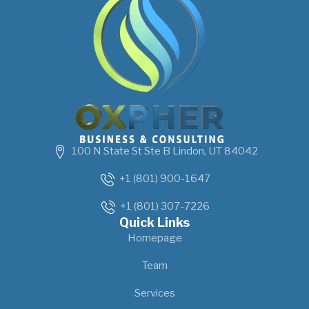
100 N State St Ste B Lindon, UT 84042
+1 (801) 900-1647
+1 (801) 307-7226
Quick Links
Homepage
Team
Services