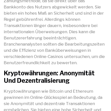
Zahlungsmethode, da sie direkt über das
Bankkonto des Nutzers abgewickelt werden. Sie
bieten ein hohes Maß an Sicherheit und sind in der
Regel gebührenfrei. Allerdings können
Transaktionen länger dauern, insbesondere bei
internationalen Überweisungen. Dies kann die
Benutzererfahrung beeinträchtigen.
Branchenanalysten sollten die Bearbeitungszeiten
und die Effizienz von Banküberweisungen in
verschiedenen Online-Casinos untersuchen, um die
Benutzerfreundlichkeit zu bewerten.
Kryptowährungen: Anonymität
Und Dezentralisierung
Kryptowährungen wie Bitcoin und Ethereum
gewinnen im Online-Glücksspiel an Bedeutung, da
sie Anonymität und dezentrale Transaktionen
ermöglichen. Sie bieten eine hohe Sicherheit und