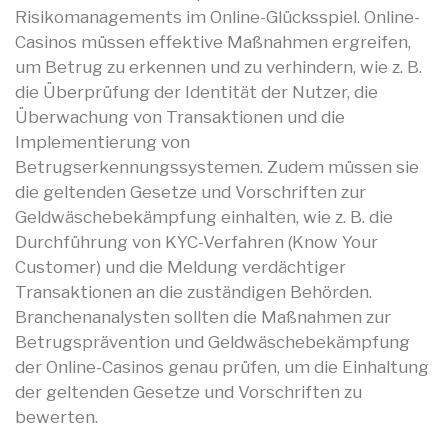
Risikomanagements im Online-Glücksspiel. Online-
Casinos müssen effektive Maßnahmen ergreifen,
um Betrug zu erkennen und zu verhindern, wie z. B.
die Überprüfung der Identität der Nutzer, die
Überwachung von Transaktionen und die
Implementierung von
Betrugserkennungssystemen. Zudem müssen sie
die geltenden Gesetze und Vorschriften zur
Geldwäschebekämpfung einhalten, wie z. B. die
Durchführung von KYC-Verfahren (Know Your
Customer) und die Meldung verdächtiger
Transaktionen an die zuständigen Behörden.
Branchenanalysten sollten die Maßnahmen zur
Betrugsprävention und Geldwäschebekämpfung
der Online-Casinos genau prüfen, um die Einhaltung
der geltenden Gesetze und Vorschriften zu
bewerten.