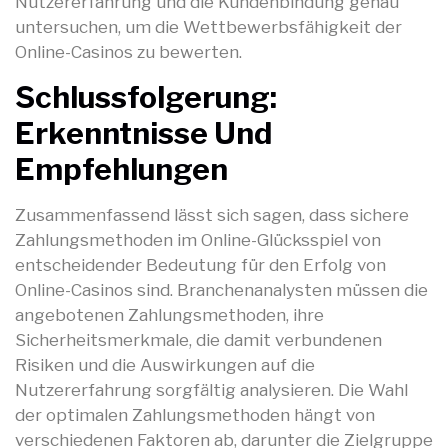
Nutzererfahrung und die Kundenbindung genau
untersuchen, um die Wettbewerbsfähigkeit der
Online-Casinos zu bewerten.
Schlussfolgerung:
Erkenntnisse Und
Empfehlungen
Zusammenfassend lässt sich sagen, dass sichere
Zahlungsmethoden im Online-Glücksspiel von
entscheidender Bedeutung für den Erfolg von
Online-Casinos sind. Branchenanalysten müssen die
angebotenen Zahlungsmethoden, ihre
Sicherheitsmerkmale, die damit verbundenen
Risiken und die Auswirkungen auf die
Nutzererfahrung sorgfältig analysieren. Die Wahl
der optimalen Zahlungsmethoden hängt von
verschiedenen Faktoren ab, darunter die Zielgruppe