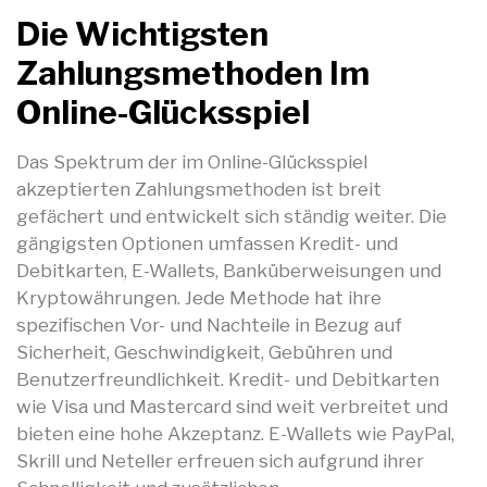
Die Wichtigsten
Zahlungsmethoden Im
Online-Glücksspiel
Das Spektrum der im Online-Glücksspiel
akzeptierten Zahlungsmethoden ist breit
gefächert und entwickelt sich ständig weiter. Die
gängigsten Optionen umfassen Kredit- und
Debitkarten, E-Wallets, Banküberweisungen und
Kryptowährungen. Jede Methode hat ihre
spezifischen Vor- und Nachteile in Bezug auf
Sicherheit, Geschwindigkeit, Gebühren und
Benutzerfreundlichkeit. Kredit- und Debitkarten
wie Visa und Mastercard sind weit verbreitet und
bieten eine hohe Akzeptanz. E-Wallets wie PayPal,
Skrill und Neteller erfreuen sich aufgrund ihrer