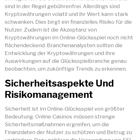
sind in der Regel gebührenfrei. Allerdings sind
Kryptowährungen volatil und ihr Wert kann stark
schwanken. Dies birgt ein finanzielles Risiko für die
Nutzer. Zudem ist die Akzeptanz von
Kryptowährungen im Online-Glücksspiel noch nicht
flächendeckend. Branchenanalysten sollten die
Entwicklung der Kryptowährungen und ihre
Auswirkungen auf die Glücksspielbranche genau
beobachten, um zukünftige Trends zu erkennen.
Sicherheitsaspekte Und
Risikomanagement
Sicherheit ist im Online-Glücksspiel von größter
Bedeutung. Online-Casinos müssen strenge
Sicherheitsmaßnahmen ergreifen, um die
Finanzdaten der Nutzer zu schützen und Betrug zu
verhindern. Dazu gehören die Verwendung von SSL-