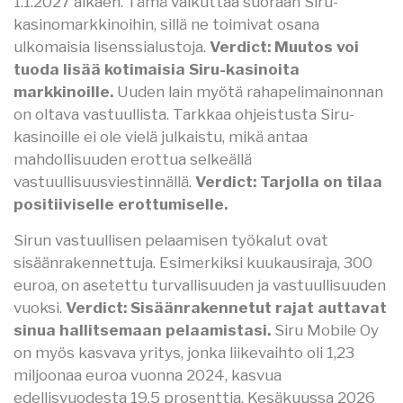
1.1.2027 alkaen. Tämä vaikuttaa suoraan Siru-
kasinomarkkinoihin, sillä ne toimivat osana
ulkomaisia lisenssialustoja.
Verdict: Muutos voi
tuoda lisää kotimaisia Siru-kasinoita
markkinoille.
Uuden lain myötä rahapelimainonnan
on oltava vastuullista. Tarkkaa ohjeistusta Siru-
kasinoille ei ole vielä julkaistu, mikä antaa
mahdollisuuden erottua selkeällä
vastuullisuusviestinnällä.
Verdict: Tarjolla on tilaa
positiiviselle erottumiselle.
Sirun vastuullisen pelaamisen työkalut ovat
sisäänrakennettuja. Esimerkiksi kuukausiraja, 300
euroa, on asetettu turvallisuuden ja vastuullisuuden
vuoksi.
Verdict: Sisäänrakennetut rajat auttavat
sinua hallitsemaan pelaamistasi.
Siru Mobile Oy
on myös kasvava yritys, jonka liikevaihto oli 1,23
miljoonaa euroa vuonna 2024, kasvua
edellisvuodesta 19,5 prosenttia. Kesäkuussa 2026