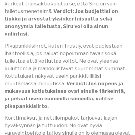
korkeat transaktiokulut ja se, että Siru on vain
talletusmenetelmä.
Verdict: Jos budjettisi on
tiukka ja arvostat yksinkertaisuutta sekä
anonyymia talletusta, Siru voi olla sinun
valintasi.
Pikapankkisiirrot, kuten Trustly, ovat puolestaan
ihanteellisia, jos haluat nopeimman tavan sekä
tallettaa että kotiuttaa voitot. Ne ovat yleensä
kuluttomia ja mahdollistavat suuremmat summat.
Kotiutukset näkyvät usein pankkitililläsi
muutamassa minuutissa.
Verdict: Jos nopeus ja
mukavuus kotiutuksissa ovat sinulle tärkeintä,
ja pelaat usein isommilla summilla, valitse
pikapankkisiirto.
Korttimaksut ja nettilompakot tarjoavat laajan
hyväksynnän ja tuttuuden. Ne ovat hyviä
varavaihtoehtoja tai jos sinulla on jo olemassa olevat