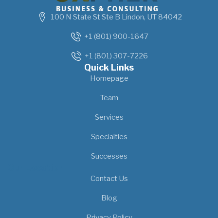
100 N State St Ste B Lindon, UT 84042
+1 (801) 900-1647
+1 (801) 307-7226
Quick Links
Homepage
Team
Services
Specialties
Successes
Our Location
Contact Us
Blog
Privacy Policy