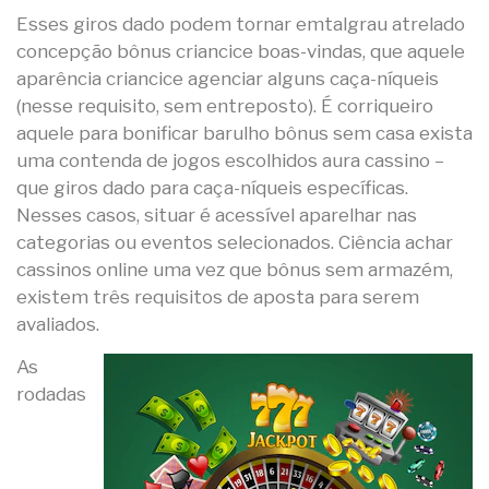
Esses giros dado podem tornar emtalgrau atrelado
concepção bônus criancice boas-vindas, que aquele
aparência criancice agenciar alguns caça-níqueis
(nesse requisito, sem entreposto). É corriqueiro
aquele para bonificar barulho bônus sem casa exista
uma contenda de jogos escolhidos aura cassino –
que giros dado para caça-níqueis específicas.
Nesses casos, situar é acessível aparelhar nas
categorias ou eventos selecionados. Ciência achar
cassinos online uma vez que bônus sem armazém,
existem três requisitos de aposta para serem
avaliados.
As
rodadas