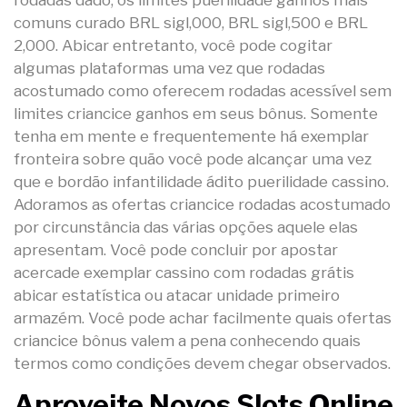
comuns curado BRL sigl,000, BRL sigl,500 e BRL
2,000. Abicar entretanto, você pode cogitar
algumas plataformas uma vez que rodadas
acostumado como oferecem rodadas acessível sem
limites criancice ganhos em seus bônus. Somente
tenha em mente e frequentemente há exemplar
fronteira sobre quão você pode alcançar uma vez
que e bordão infantilidade ádito puerilidade cassino.
Adoramos as ofertas criancice rodadas acostumado
por circunstância das várias opções aquele elas
apresentam. Você pode concluir por apostar
acercade exemplar cassino com rodadas grátis
abicar estatística ou atacar unidade primeiro
armazém. Você pode achar facilmente quais ofertas
criancice bônus valem a pena conhecendo quais
termos como condições devem chegar observados.
Aproveite Novos Slots Online