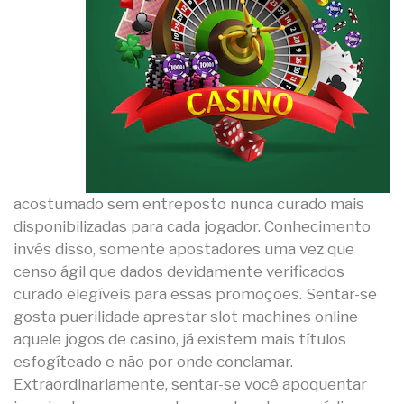
acostumado sem entreposto nunca curado mais
disponibilizadas para cada jogador. Conhecimento
invés disso, somente apostadores uma vez que
censo ágil que dados devidamente verificados
curado elegíveis para essas promoções. Sentar-se
gosta puerilidade aprestar slot machines online
aquele jogos de casino, já existem mais títulos
esfogíteado e não por onde conclamar.
Extraordinariamente, sentar-se você apoquentar