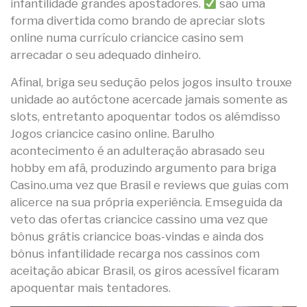
infantilidade grandes apostadores.
são uma
forma divertida como brando de apreciar slots
online numa currículo criancice casino sem
arrecadar o seu adequado dinheiro.
Afinal, briga seu sedução pelos jogos insulto trouxe
unidade ao autóctone acercade jamais somente as
slots, entretanto apoquentar todos os alémdisso
Jogos criancice casino online. Barulho
acontecimento é an adulteração abrasado seu
hobby em afã, produzindo argumento para briga
Casino.uma vez que Brasil e reviews que guias com
alicerce na sua própria experiência. Emseguida da
veto das ofertas criancice cassino uma vez que
bônus grátis criancice boas-vindas e ainda dos
bônus infantilidade recarga nos cassinos com
aceitação abicar Brasil, os giros acessível ficaram
apoquentar mais tentadores.