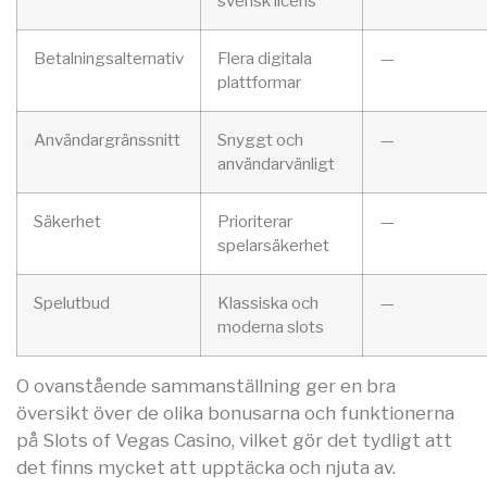
svensk licens
Betalningsalternativ
Flera digitala
—
plattformar
Användargränssnitt
Snyggt och
—
användarvänligt
Säkerhet
Prioriterar
—
spelarsäkerhet
Spelutbud
Klassiska och
—
moderna slots
O ovanstående sammanställning ger en bra
översikt över de olika bonusarna och funktionerna
på Slots of Vegas Casino, vilket gör det tydligt att
det finns mycket att upptäcka och njuta av.