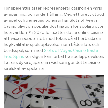
För spelentusiaster representerar casinon en värld
av spänning och underhållning. Med ett brett utbud
av spel och generösa bonusar har Slots of Vegas
Casino blivit en populär destination för spelare över
hela världen. År 2026 fortsätter detta online casino
att växa i popularitet, med fokus på att erbjuda en
högkvalitativ spelupplevelse inom både slots och
bordsspel, som med
Slots of Vegas Casino Bästa
Free Spins
verkligen kan förbättra spelupplevelsen.
Låt oss dyka djupare in i vad som gör detta casino
så älskat av spelarna.