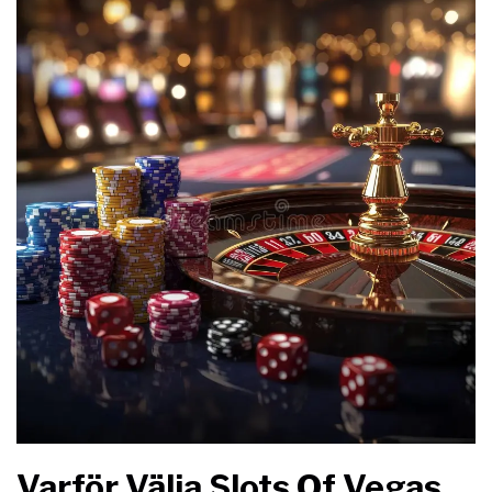
Varför Välja Slots Of Vegas