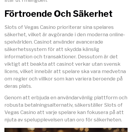
står ut i mängden.
Förtroende Och Säkerhet
Slots of Vegas Casino prioriterar sina spelares
säkerhet, vilket är avgörande i den moderna online-
spelvärlden. Casinot använder avancerade
säkerhetssystem för att skydda känslig
information och transaktioner. Dessutom är det
viktigt att beakta att casinot verkar utan svensk
licens, vilket innebär att spelare ska vara medvetna
om regler och villkor som kan variera beroende på
deras plats.
Genom att erbjuda en användarvänlig plattform och
robusta betalningsalternativ, säkerställer Slots of
Vegas Casino att varje spelare kan fokusera på att
njuta av spelupplevelsen utan oro för säkerheten.