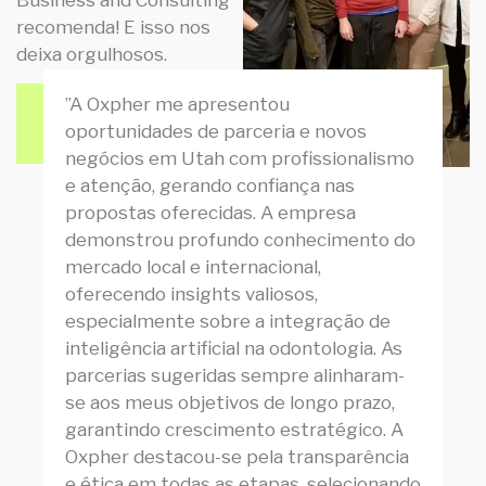
recomenda! E isso nos
deixa orgulhosos.
”A Oxpher me apresentou
Obtenha Uma
oportunidades de parceria e novos
Cotação
negócios em Utah com profissionalismo
e atenção, gerando confiança nas
propostas oferecidas. A empresa
demonstrou profundo conhecimento do
mercado local e internacional,
oferecendo insights valiosos,
especialmente sobre a integração de
inteligência artificial na odontologia. As
parcerias sugeridas sempre alinharam-
se aos meus objetivos de longo prazo,
garantindo crescimento estratégico. A
Oxpher destacou-se pela transparência
e ética em todas as etapas, selecionando