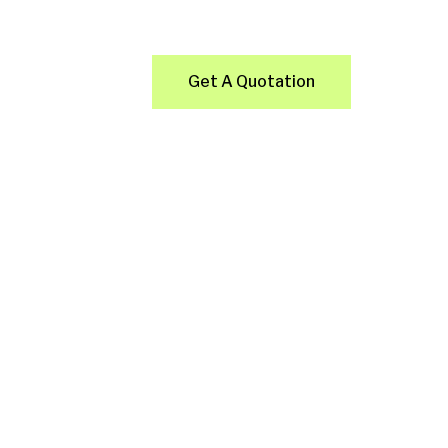
Contact Us
Get A Quotation