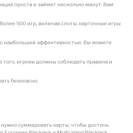
рация проста и займет несколько минут. Вам
более 500 игр, включая слоты, карточные игры
ть с наибольшей эффективностью. Вы можете
е того, игроки должны соблюдать правила и
рать безопасно.
ам нужно суммировать карты, чтобы достичь
European Blackjack и Multi-Hand Blackjack.