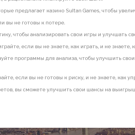
торые предлагает казино Sultan Games, чтобы увел
ли вы не готовы к потере.
тику, чтобы анализировать свои игры и улучшать св
 играйте, если вы не знаете, как играть, и не знаете
зуйте программы для анализа, чтобы улучшить свои
грайте, если вы не готовы к риску, и не знаете, как 
етов, вы сможете улучшить свои шансы на выигрыш 