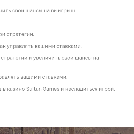
ичить свои шансы на выигрыш.
ои стратегии.
, как управлять вашими ставками.
 стратегии и увеличить свои шансы на
управлять вашими ставками.
в казино Sultan Games и насладиться игрой.