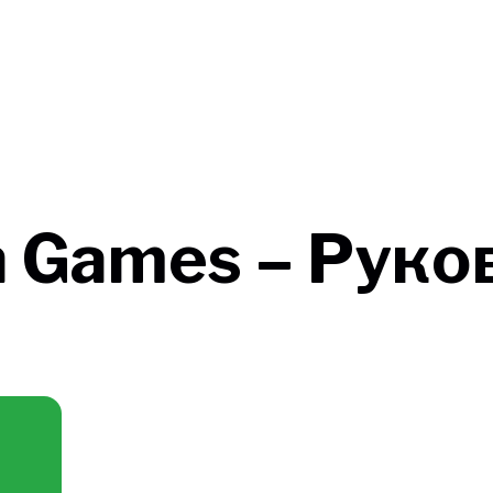
n Games – Руко