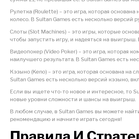
Рулетка (Roulette) – это игра, которая основан
колесо. В Sultan Games есть несколько версий ру
Слоты (Slot Machines) – это игры, которые осн
чтобы запустить игру, и надеяться на выигрыш.
Видеопокер (Video Poker) – это игра, которая 
наилучшего результата. В Sultan Games есть нес
Кэзыно (Keno) – это игра, которая основана на
Sultan Games есть несколько версий кэзыно, вклю
Если вы ищете что-то новое и интересное, то Su
новые уровни сложности и шансы на выигрыш.
В любом случае, в Sultan Games вы можете най
рекомендацию и начните играть сегодня!
Правила И Страте