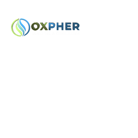
Lindon, UT
+1 (801) 900-1647 | (385)
Home
Team
Sultan Games
Руководство
Играм.1877