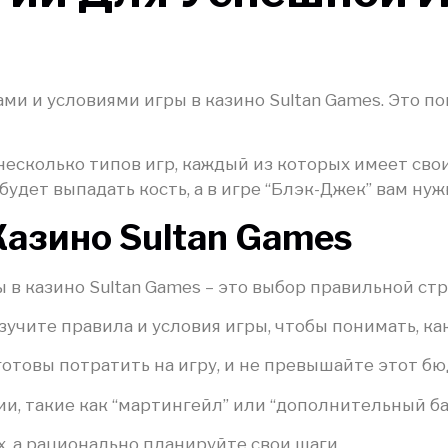
ами и условиями игры в казино Sultan Games. Это по
 несколько типов игр, каждый из которых имеет свои
будет выпадать кость, а в игре “Блэк-Джек” вам нуж
Казино Sultan Games
в казино Sultan Games – это выбор правильной стра
зучите правила и условия игры, чтобы понимать, как
готовы потратить на игру, и не превышайте этот бю
ии, такие как “мартингейл” или “дополнительный б
х, а рационально планируйте свои шаги.