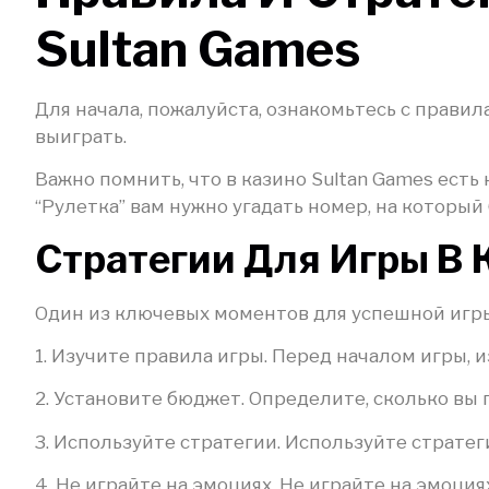
Sultan Games
Для начала, пожалуйста, ознакомьтесь с правил
выиграть.
Важно помнить, что в казино Sultan Games есть
“Рулетка” вам нужно угадать номер, на который 
Стратегии Для Игры В 
Один из ключевых моментов для успешной игры 
1. Изучите правила игры. Перед началом игры, и
2. Установите бюджет. Определите, сколько вы 
3. Используйте стратегии. Используйте стратег
4. Не играйте на эмоциях. Не играйте на эмоция