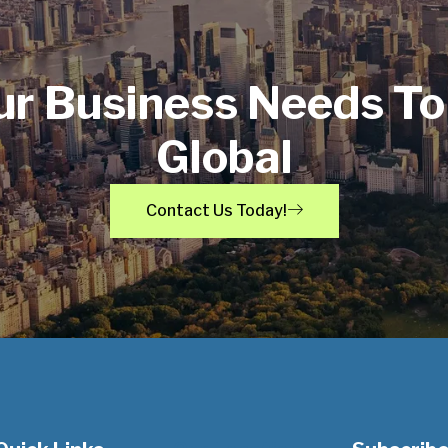
ur Business Needs To
Global
Contact Us Today!