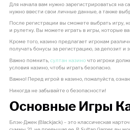
Для начала вам нужно зарегистрироваться на са
нужно ввести свои личные данные, а также выб
После регистрации вы сможете выбрать игру, к
и рулетку. Вы можете играть в игры, которые в
Кроме того, казино предлагает игрокам различ
получать бонусы за регистрацию, за депозит и за
Важно помнить,
султан казино
что игроки должн
условия казино, чтобы играть безопасно.
Важно! Перед игрой в казино, пожалуйста, озна
Никогда не забывайте о безопасности!
Основные Игры К
Блэк-Джек (Blackjack) – это классическая карт
суммы 21, не превышая ее. В Sultan Games вы мож