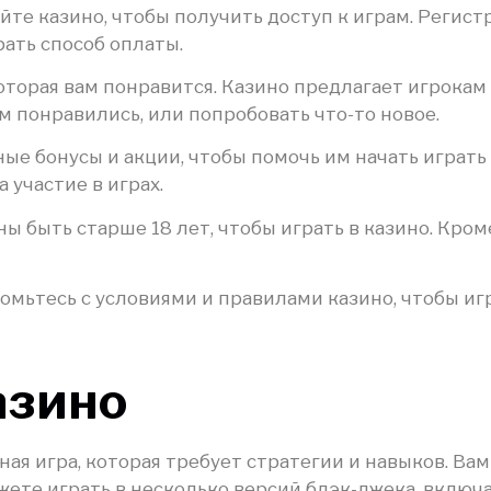
йте казино, чтобы получить доступ к играм. Регист
рать способ оплаты.
оторая вам понравится. Казино предлагает игрокам 
ам понравились, или попробовать что-то новое.
ные бонусы и акции, чтобы помочь им начать игра
 участие в играх.
ы быть старше 18 лет, чтобы играть в казино. Кром
комьтесь с условиями и правилами казино, чтобы иг
азино
очная игра, которая требует стратегии и навыков. В
ете играть в несколько версий блэк-джека, включая 