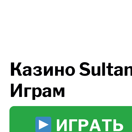
Казино Sulta
Играм
ИГРАТЬ