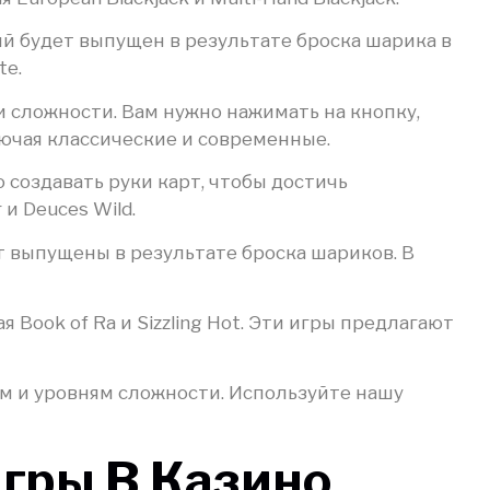
рый будет выпущен в результате броска шарика в
te.
и сложности. Вам нужно нажимать на кнопку,
ключая классические и современные.
 создавать руки карт, чтобы достичь
и Deuces Wild.
ут выпущены в результате броска шариков. В
 Book of Ra и Sizzling Hot. Эти игры предлагают
ям и уровням сложности. Используйте нашу
гры В Казино