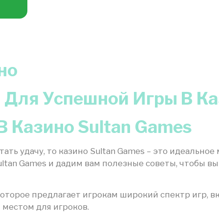
но
 Для Успешной Игры В Ка
В Казино Sultan Games
ать удачу, то казино Sultan Games – это идеальное 
ltan Games и дадим вам полезные советы, чтобы вы
которое предлагает игрокам широкий спектр игр, в
 местом для игроков.