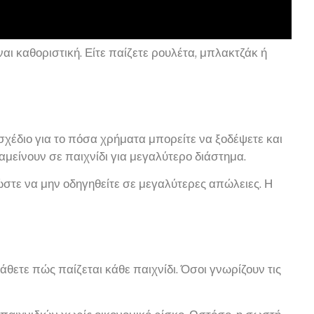
αι καθοριστική. Είτε παίζετε ρουλέτα, μπλακτζάκ ή
 σχέδιο για το πόσα χρήματα μπορείτε να ξοδέψετε και
μείνουν σε παιχνίδι για μεγαλύτερο διάστημα.
 ώστε να μην οδηγηθείτε σε μεγαλύτερες απώλειες. Η
άθετε πώς παίζεται κάθε παιχνίδι. Όσοι γνωρίζουν τις