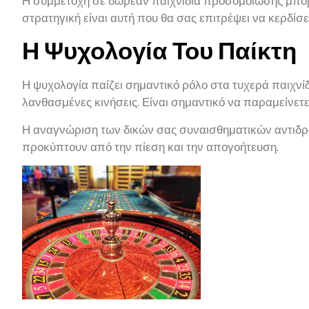
Η συμμετοχή σε δωρεάν παιχνίδια προσομοίωσης μπορε
στρατηγική είναι αυτή που θα σας επιτρέψει να κερδίσ
Η Ψυχολογία Του Παίκτη
Η ψυχολογία παίζει σημαντικό ρόλο στα τυχερά παιχνί
λανθασμένες κινήσεις. Είναι σημαντικό να παραμείνετε 
Η αναγνώριση των δικών σας συναισθηματικών αντιδρά
προκύπτουν από την πίεση και την απογοήτευση.