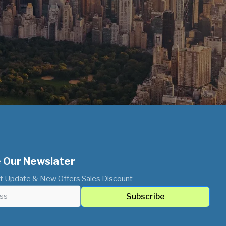
 Our Newslater
t Update & New Offers Sales Discount
Subscribe