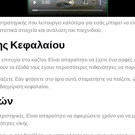
ρατηγικής που λειτουργεί καλύτερα για εσάς μπορεί να είν
τιστικά στοιχεία και ανάλυση του παιχνιδιού.
ης Κεφαλαίου
ν επιτυχία στα καζίνο. Είναι απαραίτητο να έχετε ένα σαφές
ούν τα έξοδά τους έχουν περισσότερες πιθανότητες να παρα
ιάζετε. Εάν φτάσετε στο όριο αυτό, σταματήστε να παίζετε,
 διαχείριση κεφαλαίου.
ιών
 στρατηγικές. Είναι απαραίτητο να αφιερώσετε χρόνο για να μ
τητες νίκης.