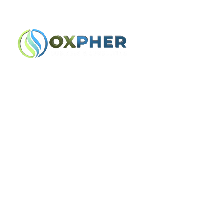
Lindon, UT
+1 (801) 900-1647 | (385)
Home
Team
Unlocking The
Winning At C
Strategies Fo