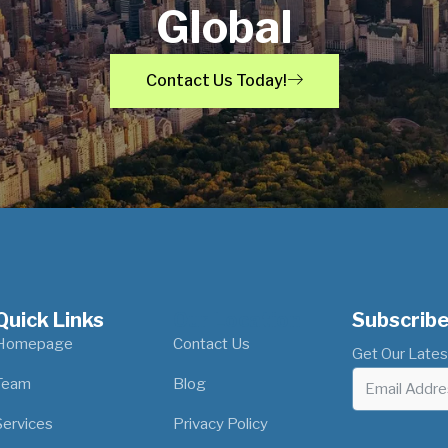
Global
Contact Us Today!
Quick Links
Our Location
Subscribe
Homepage
Contact Us
Get Our Lates
Team
Blog
Services
Privacy Policy