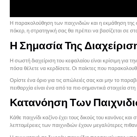
Η παρακολούθηση των παιχνιδιών και η εκμάθηση της στ
πόκερ, η στρατηγική σας θα πρέπει να βασίζεται σε στα
Η Σημασία Της Διαχείρισ
Η σωστή διαχείριση του κεφαλαίου είναι κρίσιμη για τη
πόσα θέλετε να κερδίσετε. Οι παίκτες που παρακολουθ
Ορίστε ένα όριο για τις απώλειές σας και μην το παραβ
πειθαρχία είναι ένα από τα πιο σημαντικά στοιχεία στη
Κατανόηση Των Παιχνιδ
Κάθε παιχνίδι καζίνο έχει τους δικούς του κανόνες και
λεπτομέρειες των παιχνιδιών έχουν μεγαλύτερες πιθανό