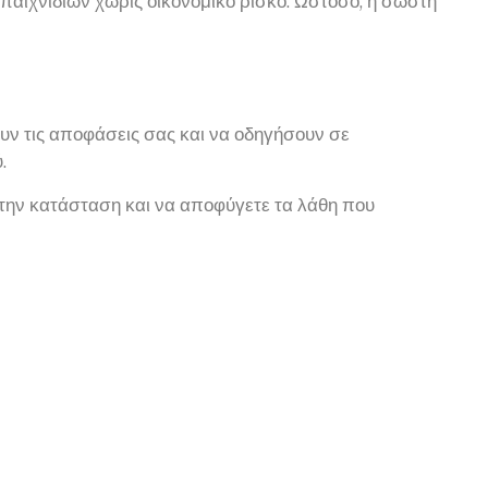
αιχνιδιών χωρίς οικονομικό ρίσκο. Ωστόσο, η σωστή
υν τις αποφάσεις σας και να οδηγήσουν σε
.
την κατάσταση και να αποφύγετε τα λάθη που