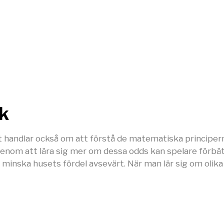
k
et handlar också om att förstå de matematiska principern
Genom att lära sig mer om dessa odds kan spelare förbättr
 minska husets fördel avsevärt. När man lär sig om olik