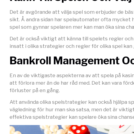
Det är avgörande att välja spel som erbjuder de bäs
sikt. Å andra sidan har spelautomater ofta mycket h
spel som gynnar spelaren mer kan man öka sina chan
Det är också viktigt att känna till spelets regler oc
insatt i olika strategier och regler för olika spel 
Bankroll Management Oc
En av de viktigaste aspekterna av att spela på kasin
att förlora mer än de har råd med. Det kan vara förde
förluster på en gång.
Att använda olika spelstrategier kan också hjälpa 
vägledning för hur man ska satsa, men det är vikti
effektiva spelstrategier kan spelare öka sina chanse