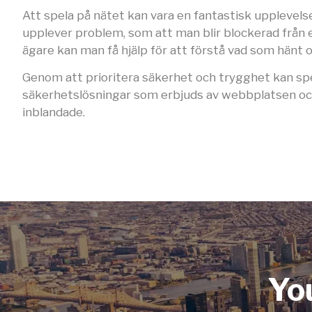
Att spela på nätet kan vara en fantastisk upplevels
upplever problem, som att man blir blockerad från e
ägare kan man få hjälp för att förstå vad som hänt
Genom att prioritera säkerhet och trygghet kan spel
säkerhetslösningar som erbjuds av webbplatsen och 
inblandade.
Yo