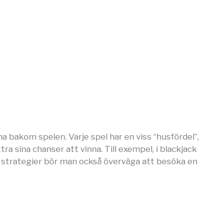
a bakom spelen. Varje spel har en viss “husfördel”,
a sina chanser att vinna. Till exempel, i blackjack
a strategier bör man också överväga att besöka en