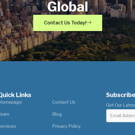
Global
Contact Us Today!
Quick Links
Our Location
Subscribe
Homepage
Contact Us
Get Our Lates
Team
Blog
Services
Privacy Policy