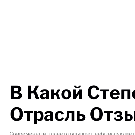
Увеселений
В Какой Степ
Отрасль Отз
Современный планета ощущает небывалую мет