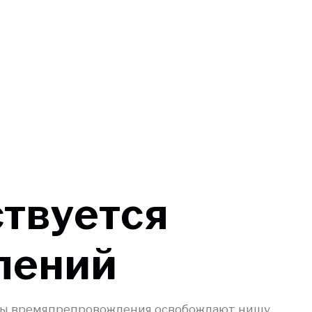
ствуется
лений
ды времяпрепровождения освобождают нишу