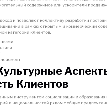
могательный содержимое или ускорители продвиже
оход и позволяют коллективу разработки постоян
вешивании в рамках открытым и коммерческим сод
ной категорий клиентов.
упками
истики
T
плейсмент
ультурные Аспекты
сть Клиентов
енным инструментом социализации и образования 
ий и национальностей рядом с общих предпочтени