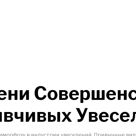
ени Совершен
ывчивых Увесе
аморфозу в индустрии увеселений. Привычные ви