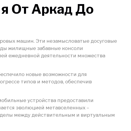
я От Аркад До
гровых машин. Эти незамысловатые досуговые
оды жилищные забавные консоли
лей ежедневной деятельности множества
обеспечило новые возможности для
грессе типов и методов, обеспечив
 мобильные устройства предоставили
чается эволюцией метавселенных –
ределы между действительным и виртуальным