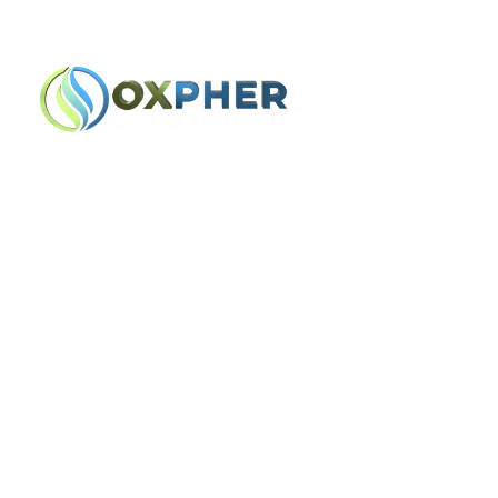
Lindon, UT
+1 (801) 900-1647 | (385)
Home
Team
В Какой Степ
Совершенств
Отрасль Отз