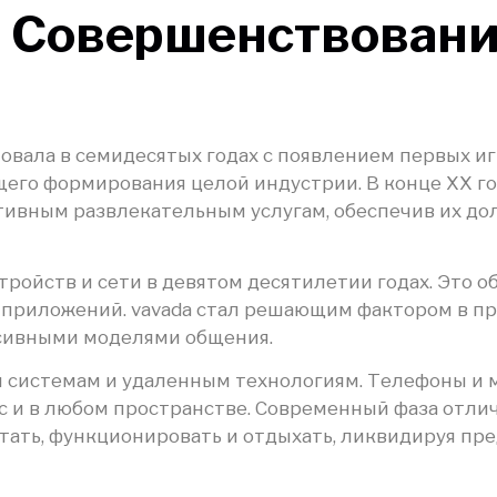
 Совершенствовани
вала в семидесятых годах с появлением первых и
его формирования целой индустрии. В конце XX г
ивным развлекательным услугам, обеспечив их до
ройств и сети в девятом десятилетии годах. Это 
приложений. vavada стал решающим фактором в про
сивными моделями общения.
м системам и удаленным технологиям. Телефоны и
 и в любом пространстве. Современный фаза отли
итать, функционировать и отдыхать, ликвидируя п