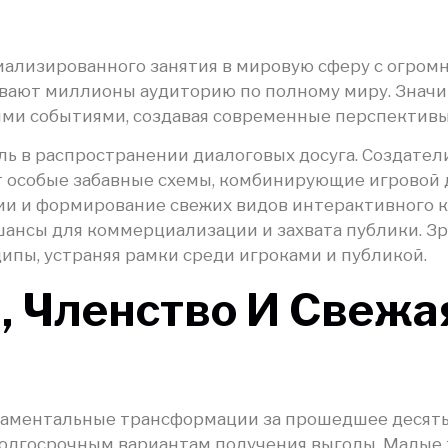
иализированного занятия в мировую сферу с огро
ывают миллионы аудиторию по полному миру. Знач
ми событиями, создавая современные перспективы
ь в распространении диалоговых досуга. Создате
т особые забавные схемы, комбинирующие игровой д
ии и формирование свежих видов интерактивного 
шансы для коммерциализации и захвата публики. Зр
ипы, устраняя рамки среди игроками и публикой.
 Членство И Свежа
аментальные трансформации за прошедшее десять 
долгосрочным вариантам получения выгоды. Малые