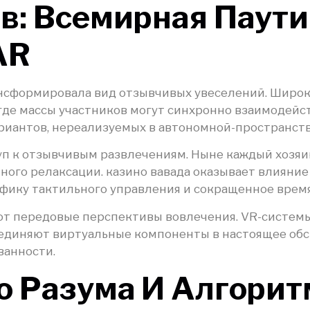
в: Всемирная Паут
AR
сформировала вид отзывчивых увеселений. Широк
де массы участников могут синхронно взаимодейств
иантов, нереализуемых в автономной-пространств
 к отзывчивым развлечениям. Ныне каждый хозяин
нного релаксации. казино вавада оказывает влияние
фику тактильного управления и сокращенное время
ют передовые перспективы вовлечения. VR-систем
соединяют виртуальные компоненты в настоящее об
ванности.
о Разума И Алгори