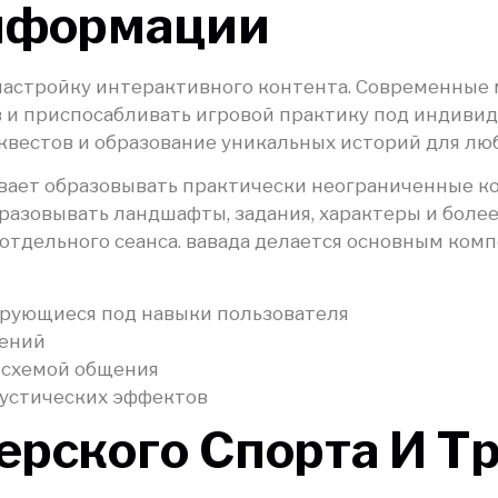
нформации
астройку интерактивного контента. Современные
 и приспосабливать игровой практику под индивид
вестов и образование уникальных историй для люб
вает образовывать практически неограниченные к
азовывать ландшафты, задания, характеры и более
тдельного сеанса. вавада делается основным ком
рующиеся под навыки пользователя
чений
 схемой общения
кустических эффектов
ерского Спорта И Т