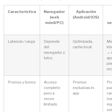
Característica
Navegador
Aplicación
(web
(Android/iOS)
móvil/PC)
ve
Latencia / carga
Depende
Optimizada,
Me
del
cache local
int
navegador y
→ 
telco
ap
pe
re
Promos y bonos
Acceso
Promos
Pr
completo
exclusivas in-
pu
pero a
app
ca
veces
(va
limitado
esp
so