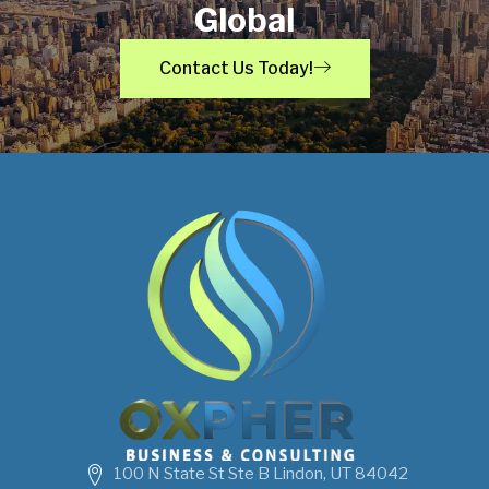
Global
Contact Us Today!
100 N State St Ste B Lindon, UT 84042