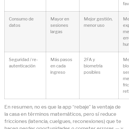
fa
Consumo de
Mayor en
Mejor gestión,
Me
datos
sesiones
menor uso
ex
largas
me
er
hu
Seguridad / re-
Más pasos
2FA y
Me
autenticación
en cada
biometría
bl
ingreso
posibles
se
me
fri
ret
En resumen, no es que la app “rebaje” la ventaja de
la casa en términos matemáticos, pero sí reduce
fricciones (latencia, cuelgues, reconexiones) que te
hacen perder oportunidades o cometer errores — y