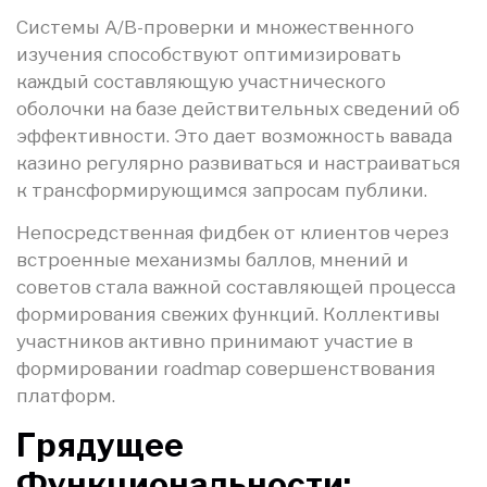
Системы A/B-проверки и множественного
изучения способствуют оптимизировать
каждый составляющую участнического
оболочки на базе действительных сведений об
эффективности. Это дает возможность вавада
казино регулярно развиваться и настраиваться
к трансформирующимся запросам публики.
Непосредственная фидбек от клиентов через
встроенные механизмы баллов, мнений и
советов стала важной составляющей процесса
формирования свежих функций. Коллективы
участников активно принимают участие в
формировании roadmap совершенствования
платформ.
Грядущее
Функциональности: