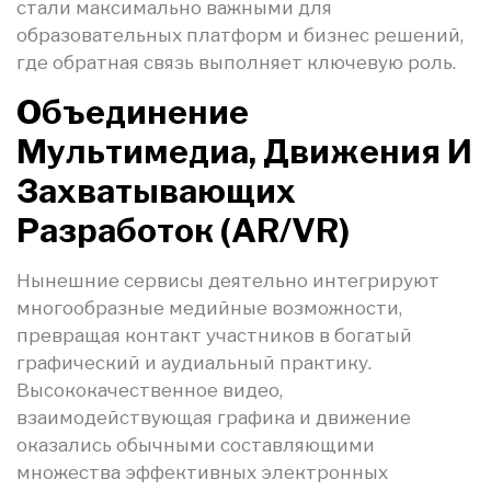
стали максимально важными для
образовательных платформ и бизнес решений,
где обратная связь выполняет ключевую роль.
Объединение
Мультимедиа, Движения И
Захватывающих
Разработок (AR/VR)
Нынешние сервисы деятельно интегрируют
многообразные медийные возможности,
превращая контакт участников в богатый
графический и аудиальный практику.
Высококачественное видео,
взаимодействующая графика и движение
оказались обычными составляющими
множества эффективных электронных