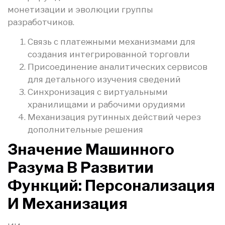
монетизации и эволюции группы
разработчиков.
Связь с платежными механизмами для
создания интегрированной торговли
Присоединение аналитических сервисов
для детального изучения сведений
Синхронизация с виртуальными
хранилищами и рабочими орудиями
Механизация рутинных действий через
дополнительные решения
Значение Машинного
Разума В Развитии
Функций: Персонализация
И Механизация