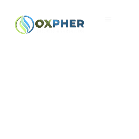
За Счет Чего
Совершенствуется
Функциональный
Арсенал Иммерсивных
Продуктов