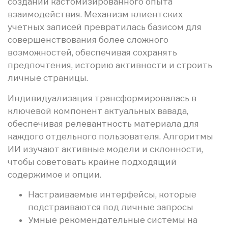
создании кастомизированного опыта
взаимодействия. Механизм клиентских
учетных записей превратилась базисом для
совершенствования более сложного
возможностей, обеспечивая сохранять
предпочтения, историю активности и строить
личные страницы.
Индивидуализация трансформировалась в
ключевой компонент актуальных вавада,
обеспечивая релевантность материала для
каждого отдельного пользователя. Алгоритмы
ИИ изучают активные модели и склонности,
чтобы советовать крайне подходящий
содержимое и опции.
Настраиваемые интерфейсы, которые
подстраиваются под личные запросы
Умные рекомендательные системы на