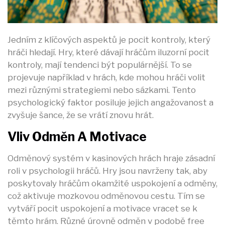
Jedním z klíčových aspektů je pocit kontroly, který
hráči hledají. Hry, které dávají hráčům iluzorní pocit
kontroly, mají tendenci být populárnější. To se
projevuje například v hrách, kde mohou hráči volit
mezi různými strategiemi nebo sázkami. Tento
psychologický faktor posiluje jejich angažovanost a
zvyšuje šance, že se vrátí znovu hrát.
Vliv Odměn A Motivace
Odměnový systém v kasinových hrách hraje zásadní
roli v psychologii hráčů. Hry jsou navrženy tak, aby
poskytovaly hráčům okamžité uspokojení a odměny,
což aktivuje mozkovou odměnovou cestu. Tím se
vytváří pocit uspokojení a motivace vracet se k
těmto hrám. Různé úrovně odměn v podobě free