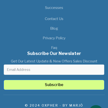
Successes
Our Location
Contact Us
Blog
Privacy Policy
Faq
Subscribe Our Newslater
Get Our Latest Update & New Offers Sales Discount
Subscribe
© 2024 OXPHER - BY MARJÔ