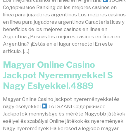
Los mejores casinos en línea en Argentina
JUGAR
Содержимое Ranking de los mejores casinos en
línea para jugadores argentinos Los mejores casinos
en línea para jugadores argentinos Características y
beneficios de los mejores casinos en línea en
Argentina ¿Buscas los mejores casinos en línea en
Argentina? ¡Estás en el lugar correcto! En este
artículo, […]
Magyar Online Casino
Jackpot Nyeremnyekkel S
Nagy Eslyekkel.4889
Magyar Online Casino jackpot nyereményekkel és
nagy esélyekkel
JÁTSZANI Содержимое
Jackpotok mennyisége és méréte Nagyobb játékok
esélyei és szabályai Online játékok és nyeremények
Nagy nyeremények Ha keresed a legjobb magyar