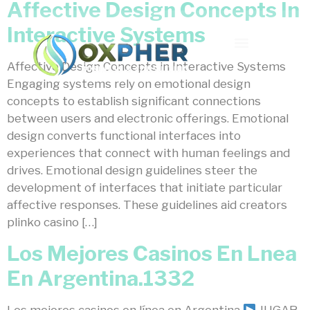
Affective Design Concepts In
Interactive Systems
Affective Design Concepts in Interactive Systems
Engaging systems rely on emotional design
concepts to establish significant connections
between users and electronic offerings. Emotional
design converts functional interfaces into
experiences that connect with human feelings and
drives. Emotional design guidelines steer the
development of interfaces that initiate particular
affective responses. These guidelines aid creators
plinko casino […]
Los Mejores Casinos En Lnea
En Argentina.1332