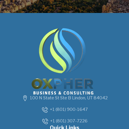
100 N State St Ste B Lindon, UT 84042
+1 (801) 900-1647
+1 (801) 307-7226
Quick Links