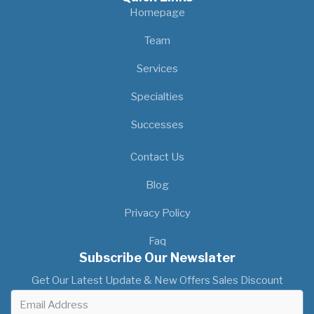
Homepage
Team
Services
Specialties
Successes
Our Location
Contact Us
Blog
Privacy Policy
Faq
Subscribe Our Newslater
Get Our Latest Update & New Offers Sales Discount